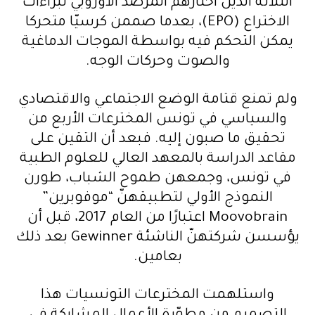
الثلاثة الذين اختارهم المرصد الأوروبي لبراءات
الاختراع (EPO)، بعدما صممن كرسيّا متحركا
يمكن التحكم فيه بواسطة الموجات الدماغية
والصوت وحركات الوجه.
ولم تمنع قتامة الوضع الاجتماعي والاقتصادي
والسياسي في تونس المخترعات الأربع من
تحقيق ما صبون إليه. فبعد أن التقين على
مقاعد الدراسة بالمعهد العالي للعلوم الطبية
في تونس، وجمعهن طموح الشباب، طورن
النموذج الأولي لتطبيقهنّ “موفوبرين”
Moovobrain اعتبارًا من العام 2017، قبل أن
يؤسسن شركتهنّ الناشئة Gewinner بعد ذلك
بعامين.
واستلهمت المخترعات التونسيات هذا