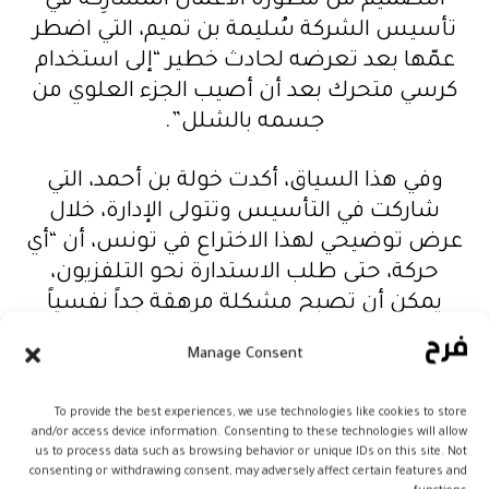
التصميم من مطوّرة الأعمال المشارِكة في
تأسيس الشركة سُليمة بن تميم، التي اضطر
عمّها بعد تعرضه لحادث خطير “إلى استخدام
كرسي متحرك بعد أن أصيب الجزء العلوي من
جسمه بالشلل”.
وفي هذا السياق، أكدت خولة بن أحمد، التي
شاركت في التأسيس وتتولى الإدارة، خلال
عرض توضيحي لهذا الاختراع في تونس، أن “أي
حركة، حتى طلب الاستدارة نحو التلفزيون،
يمكن أن تصبح مشكلة مرهقة جداً نفسياً
للأشخاص ذوي القدرة المحدودة على التنقل”،
Manage Consent
إذ كانوا “لا يستطيعون التحدث، ولم تعد لديهم
أي استقلالية”.
To provide the best experiences, we use technologies like cookies to store
and/or access device information. Consenting to these technologies will allow
وأبرزت أن “القيمة المضافة” لهذا الاختراع
us to process data such as browsing behavior or unique IDs on this site. Not
consenting or withdrawing consent, may adversely affect certain features and
تكمن في توفيره “أربعة حلول في حل واحد، هي