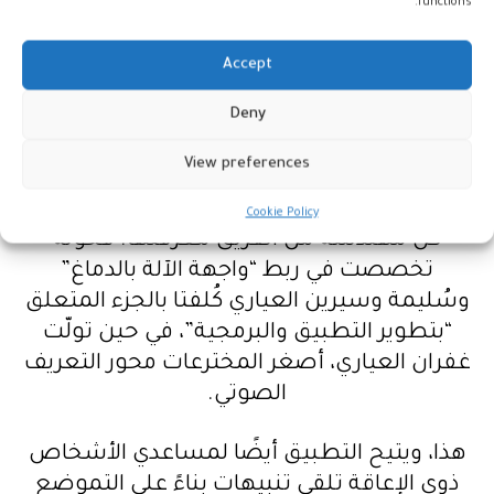
functions.
التحكم عن بعد عبر لوحة كمبيوتر، وأيضًا من
دون تحريك اليدين بالتحكم عبر الصوت، وإذا لم
Accept
يكن الصوت متاحاً فبالإمكان الاستعانة بحركات
Deny
الوجه أو ببساطة عن طريق التفكير” من خلال
موجات الدماغ.
View preferences
ولجمع أربع تقنيات في تطبيق واحد، وظفت
Cookie Policy
كل مهندسة من الفريق معرفتها. فخولة
تخصصت في ربط “واجهة الآلة بالدماغ”
وسُليمة وسيرين العياري كُلفتا بالجزء المتعلق
“بتطوير التطبيق والبرمجية”، في حين تولّت
غفران العياري، أصغر المخترعات محور التعريف
الصوتي.
هذا، ويتيح التطبيق أيضًا لمساعدي الأشخاص
ذوي الإعاقة تلقي تنبيهات بناءً على التموضع