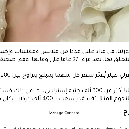
رنيا، في مزاد علني عددا من ملابس ومقتنيات وإكسسو
ا، وفق صحيفة ديلي ميل البريطانية.
ّر سعر كل منهما بمبلغ يتراوح بين 200 ألف دولار و400 ألف.
ومن المرتقب أن تجلب كل من فساتين الأميرة ديانا أكثر من 300 أل
Manage Consent
To provide the best experiences, we use technologies like cookies to store and/or ac