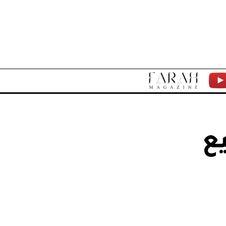
F
Y
A
T
R
يع
A
H
M
A