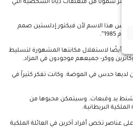
لأكثر شمولًا من متعلقات ديانا الشخصية التي
ف الناس هذا الاسم لأن فيكتور إدلستين صمم
1985”.
ولكن أيضًا لاستغلال مكانتها المشهورة لتسليط
وكاثرين ووكر- جميعهم موجودون في المزاد.
كان لديها حدس في الموضة. وكانت تفكر كثيراً في
انا، بما في ذلك أحذية وشنط يد وقبعات. وسيتمكن محبوها من
لملكية البريطانية.
ى عناصر تخص أفراد آخرين في العائلة الملكية