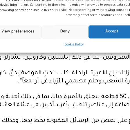
 ومجموعة ملكية” ومقره لوس أنجلوس هو المجموعة ا
device information. Consenting to these technologies will allow us to process data suc
browsing behavior or unique IDs on this site. Not consenting or withdrawing consent,
adversely affect certain features and functi
ك والمدير التنفيذي لدار جوليان للمزادات، “سيعر
View preferences
Deny
Accept
 ديانا عندما رقصت مع جون ترافولتا في البيت الأبيض عام 
Cookie Policy
 ترتدي العباءات عدة مرات ليس فقط لأسباب بيئية 
لمعروفين، بما في ذلك إدلستين وكارولين. تشارلز، 
زادات إن الأميرة الراحلة “كانت تحبّ الموضة بحقّ. 
رة الشعب وحلم مصممي الأزياء في آن معاً”.
تتضمن المجموعة المعروضة غدا الخميس حوالي 50 قطعة تتعلق بالأميرة دي
ة إلى عناصر تتعلق بأفراد آخرين في عائلة العائلة ا
لى بعض من الرسائل المكتوبة بخط يدها، وكذلك عل