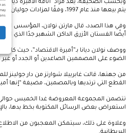
وبحسب الصحيفة، يعد مزاد “أناقة الأميرة ديانا
h as
يتم بيعها منذ عام 1997، وفقًا لمزادات جوليان.
 may
ons.
وفي هذا الصدد، قال مارتن نولان، المؤسس المشار
أيضًا الفستان الأزرق الداكن الشهير جدًا الذي ارتدته
ووصف نولان ديانا بـ”أميرة الاقتصاد”، حيث كانت
الضوء على المصممين الصاعدين أو الجدد أو غير ا
من جهتها، قالت غابرييلا شوارتز من دار جولينز للم
القطع التي ترتديها وبالمصمين، مضيفة “إنها أمي
استعراض بعض الرسائل المكتوبة بخط يدها، بالإضاف
وعلاوة على ذلك، سيتمكن المعجبون من الاطلاع ع
البريطانية.