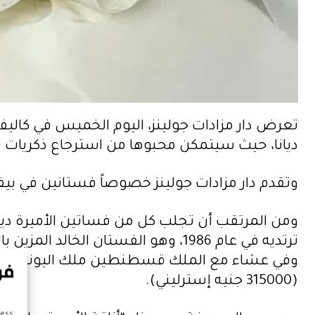
تعرض دار مزادات جولينز، اليوم الخميس في كاليفو
ديانا، حيث سيتمكن محبوها من استرجاع ذكريات تتعلق بها، بعد مرور 27 عاما على وفاته
وتقدم دار مزادات جولينز خصوصاً فستانين في بيفرلي هيلز يُقد
(315000 جنيه إسترليني).
cess