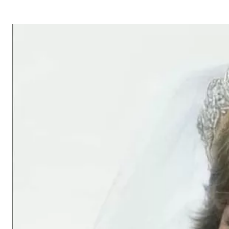
G
A
Z
I
N
E