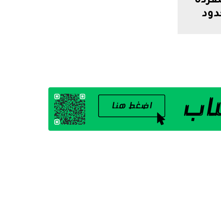
فردة
دود