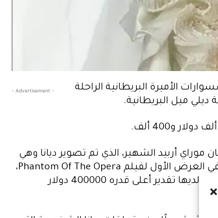
ارات الأميرة البريطانية الراحلة
- Advertisement -
ف جنيه إسترليني، بما في ذلك فستان موراي أربيد الشهير، الذي تم تصوير ديانا وهي
ترتديه في عام 1986، وهو الفستان الخالد المزين بالنجوم المتلألئة ويقدر سعره بـ 400 ألف دولار. وكان في العرض الأول لفيلم Phantom Of The Opera،
وفي عشاء مع الملك قسطنطين ملك اليونان، وفي عرض دار الأوبرا الملكية لسندريلا في عام 1987، والتي لديها تقدير أعلى قدره 400000 دولار