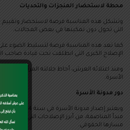
محطة لاستحضار المنجزات والتحديات
وتشكل هذه المناسبة فرصة لاستحضار وتقييم المن
التي تحول دون تمكينها في بعض المجالات.
كما تعد هذه المناسبة فرصة لتسليط الضوء على 
الإصلاح الكبرى التي انطلقت تحت قيادة صاحب الج
ومنذ اعتلائه العرش، أحاط جلالته المرأة المغربية 
الأسرة.
دور مدونة الأسرة
cess
مبدأ المناصفة، من أبرز الإصلاحات التي باشرتها
h as
مسارها الحقوقي.
 may
ons.