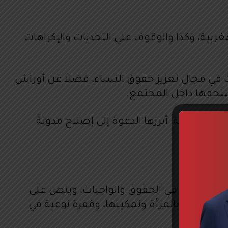
ية، وكذا والوقوف على التحديات والإكراهات
ت في مجال تعزيز حقوق النساء، فضلا عن أوراش
تستحقها داخل المجتمع.
ة المختلفة، أبرزها الدعوة إلى إصلاح مدونة
 دستور 2011، الذي يكرس المساواة بين المرأة والرجل، في الحقوق والواجبات، وينص على
، للنهوض بالمرأة وتمكينها، وقفزة نوعية في