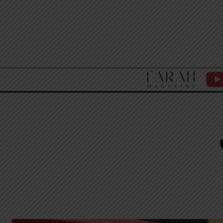
F
Y
A
T
R
A
H
M
A