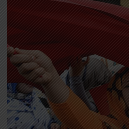
G
A
Z
I
N
E