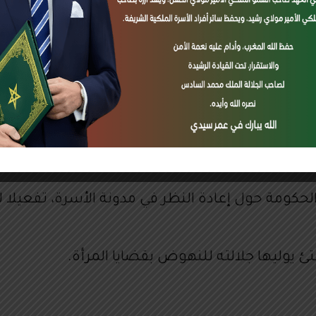
View preferences
Deny
Accept
Cookie Policy
غربية العديد من المكتسبات الحقوقية في إطار مقارب
ن المجالات.
، أبانت التجربة عن وجود اختلالات وسلبيات في ال
لبنود.
الحكومة حول إعادة النظر في مدونة الأسرة، تفعيلا ل
فتئ يوليها جلالته للنهوض بقضايا المرأة.