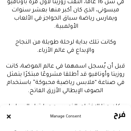
في سن 16 عامًا، التقت روزيتا لأول مرة بأوتافيو
ميسوني، الذي كان أكبر منها بعشر سنوات
ويمارس رياضة سباق الحواجز في الألعاب
الأولمبية.
وكانت تلك بداية لرحلة طويلة من النجاح
والإبداع في عالم الأزياء.
قبل أن يُسجل اسمهما في عالم الموضة، كانت
روزيتا وأوتافيو قد أطلقا مشروعًا مبتكرًا يتمثل
في صناعة “ملابس رياضية محبوكة” باستخدام
الصوف الإيطالي الأزرق الفاتح.
وكان هذا الاختراع، الذي يسمح بارتداء السراويل
دون الحاجة إلى خلع الحذاء الرياضي، هو بداية
Manage Consent
نجاحهما.