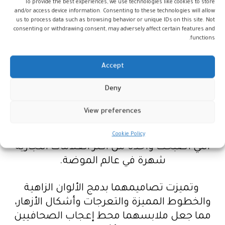
To provide the best experiences, we use technologies like cookies to store
and/or access device information. Consenting to these technologies will allow
وقد جذب هذا الابتكار انتباه العديد من الاتحادات
us to process data such as browsing behavior or unique IDs on this site. Not
الرياضية الإيطالية، بما في ذلك اتحاد ألعاب
consenting or withdrawing consent, may adversely affect certain features and
functions.
القوى، الذي اعتمد هذه الملابس في أولمبياد
لندن عام 1948.
Accept
إرث ميسوني: الألوان والخطوط
Deny
المميزة التي عبرت الزمن
View preferences
تزوجت روزيتا وأوتافيو عام 1953، وبدأت رحلتهما
في تأسيس دار الأزياء “ميسوني” في ميلانو،
Cookie Policy
التي أصبحت واحدة من أكثر العلامات التجارية
شهرة في عالم الموضة.
وتميزت تصاميمهما بدمج الألوان الزاهية
والخطوط المميزة والتعرجات وأشكال الأزهار،
مما جعل ملابسهما محط إعجاب الصحافيين