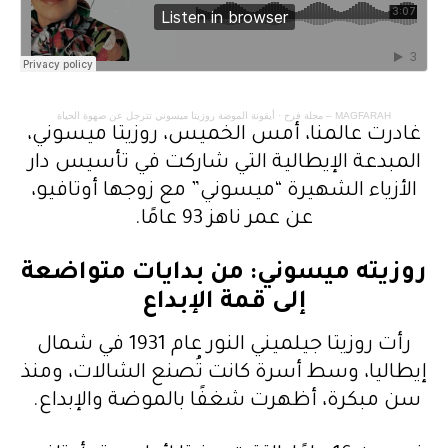
MAGFARAH – مجلة فرح
·
أيقونة الموضة روزيتا ميسوني تترجل عن صهوة الحياة
غادرت عالمنا، أمس الخميس، روزيتا ميسوني،
المبدعة الإيطالية التي شاركت في تأسيس دار
الأزياء الشهيرة “ميسوني” مع زوجها أوتافيو،
عن عمر ناهز 93 عامًا.
روزيته ميسوني: من بدايات متواضعة
إلى قمة الإبداع
رأت روزيتا جيلميني النور عام 1931 في شمال
إيطاليا، وسط أسرة كانت تُصنع الشالات، ومنذ
سن مبكرة، أظهرت شغفًا بالموضة والإبداع.