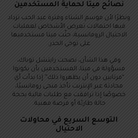
نصائح ميتا لحماية المستخدمين
ونظرًا لأن موسم الشتاء وفترة عيد الحب تزداد
فيها احتمالات تعرض الأشخاص لعمليات
الاحتيال الرومانسية، حثّت ميتا مستخدميها
على توخي الحذر.
وفي هذا الشأن، نصحت رايتشل توباك،
مسؤولة في ميتا، المستخدمين بأن يكونوا
“مرتابين دون أن يظهروا ذلك” إذا بدأت أي
محادثة عبر الإنترنت تأخذ منحى رومانسيًا،
خصوصًا إذا ترافقت مع طلبات مالية بحجة
حالة طارئة أو فرصة مهنية.
التوسع السريع في محاولات
الاحتيال