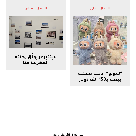
المقال التالي
المقال السابق
لايتنبرغر يوثّق رحلته
المغربية فنا
“لابوبو”: دمية صينية
بيعت بـ150 ألف دولار