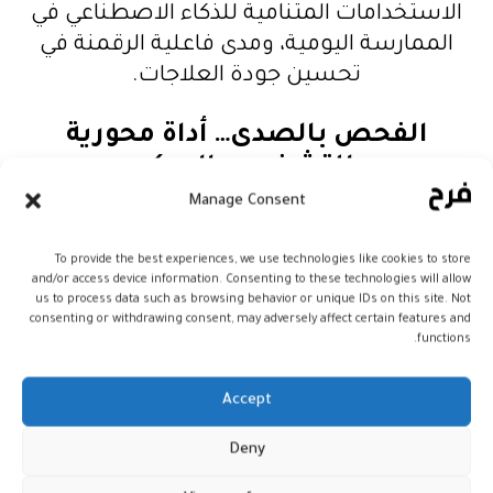
الاستخدامات المتنامية للذكاء الاصطناعي في
الممارسة اليومية، ومدى فاعلية الرقمنة في
تحسين جودة العلاجات.
الفحص بالصدى… أداة محورية
للتشخيص المبكر
Manage Consent
ومن أبرز محاور الدورة الحالية تسليط الضوء
على الفحص بالصدى (Échographie) كوسيلة
To provide the best experiences, we use technologies like cookies to store
تشخيصية مركزية، حيث شدد الدكتور عشيبات
and/or access device information. Consenting to these technologies will allow
us to process data such as browsing behavior or unique IDs on this site. Not
على ضرورة تعميم هذه الممارسة وتطوير
consenting or withdrawing consent, may adversely affect certain features and
كفاءات الأطباء في استعمالها، بالنظر إلى ما
functions.
توفره من دقة وسرعة في اكتشاف الحالات
المرضية، مما ينعكس مباشرة على نجاعة
Accept
العلاج وسرعة التدخل.
Deny
الصحة والعدالة المجالية في صلب