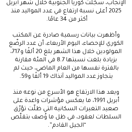
ا
الإنجاب، سجّلت كوريا الجنوبية خلال شهر أبريل
ل
2025 أعلى نسبة ارتفاع في عدد المواليد منذ
ص
أكثر من 34 عامًا.
و
ت
وأظهرت بيانات رسمية صادرة عن المكتب
الكوري للإحصاء، اليوم الأربعاء، أن عدد الرضّع
المولودين خلال هذا الشهر بلغ 20 ألفًا و717،
بزيادة بلغت نسبتها 8.7 في المئة مقارنة
بالفترة نفسها من العام الماضي، حيث لم
يتجاوز عدد المواليد آنذاك 19 ألفًا و59.
ويعد هذا الارتفاع هو الأسرع من نوعه منذ
أبريل 1991، ما يعكس مؤشرات واعدة على
صعيد التغيرات السكانية التي ظلّت تؤرّق
السلطات لعقود، في ظل ما وُصف بتقلّص
“الجيل القادم”.