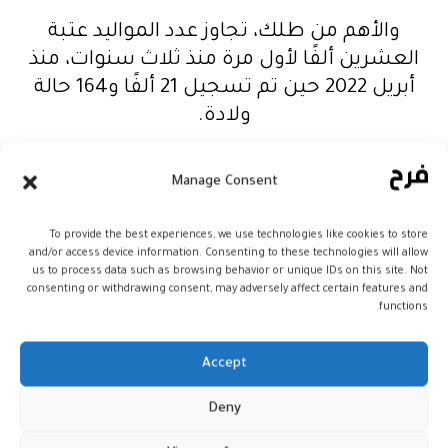
والأهم من طلك، تجاوز عدد المواليد عتبة
العشرين ألفًا لأول مرة منذ ثلاث سنوات، منذ
أبريل 2022 حين تم تسجيل 21 ألفًا و164 حالة
ولادة.
الزواج يعود إلى الواجهة
Manage Consent
ولم تكن الطفرة المسجلة في المواليد بمعزل
To provide the best experiences, we use technologies like cookies to store
عن منحى تصاعدي موازٍ على صعيد عدد حالات
and/or access device information. Consenting to these technologies will allow
us to process data such as browsing behavior or unique IDs on this site. Not
الزواج، حيث أظهرت البيانات نفسها ارتفاعًا
consenting or withdrawing consent, may adversely affect certain features and
بنسبة 4.9 في المئة خلال أبريل، ليصل مجموع
functions.
حالات الزواج إلى 18 ألفًا و921، وهو رقم يعزز
الاتجاه المتواصل نحو الاستقرار الأسري بعد
Accept
سنوات من العزوف.
Deny
هذا التغير لا يُقرأ فقط بوصفه رقمًا