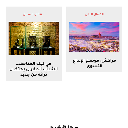
المقال التالي
المقال السابق
مراكش: موسم الإبداع
في ليلة المتاحف…
النسوي
الشباب المغربي يحتضن
تراثه من جديد