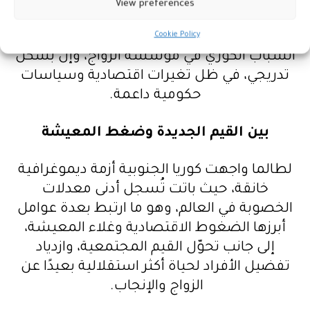
View preferences
ديموغرافيًا، بل باعتباره مؤشرًا على تحوّل
اجتماعي أعمق، يشير إلى بداية استعادة ثقة
Cookie Policy
الشباب الكوري في مؤسسة الزواج، وإن بشكل
تدريجي، في ظل تغيرات اقتصادية وسياسات
حكومية داعمة.
بين القيم الجديدة وضغط المعيشة
لطالما واجهت كوريا الجنوبية أزمة ديموغرافية
خانقة، حيث باتت تُسجل أدنى معدلات
الخصوبة في العالم، وهو ما ارتبط بعدة عوامل
أبرزها الضغوط الاقتصادية وغلاء المعيشة،
إلى جانب تحوّل القيم المجتمعية، وازدياد
تفضيل الأفراد لحياة أكثر استقلالية بعيدًا عن
الزواج والإنجاب.