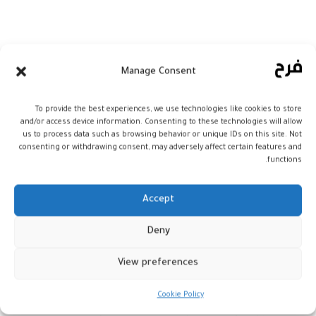
Manage Consent
To provide the best experiences, we use technologies like cookies to store
and/or access device information. Consenting to these technologies will allow
us to process data such as browsing behavior or unique IDs on this site. Not
consenting or withdrawing consent, may adversely affect certain features and
functions.
المصمم التونسي العالمي ماكس عزرية
يغادر إلى دار البقاء
Accept
غادرنا إلى دار البقاء أمس الاثنين، بهيوستن
Deny
الأمريكية، المصمم التونسي ماكس عزرية بعد
View preferences
صراع طويل مع المرض، حسب ما قالته زوجته
لوبوف عزرية للصحافة الأمريكية.
Cookie Policy