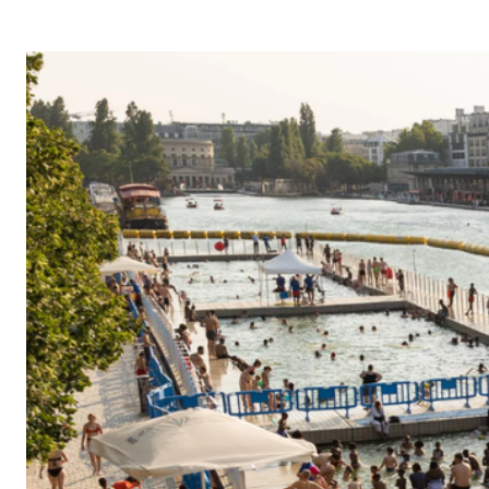
G
A
Z
I
N
E