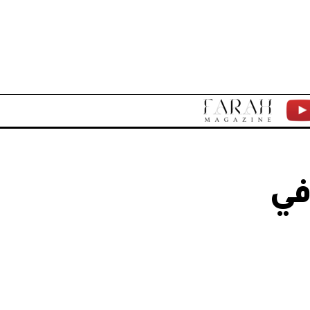
F
Y
A
T
R
في
A
H
M
A