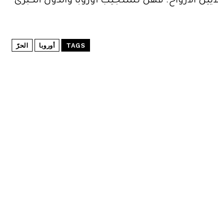
لايين الأرواح. فهل تستجيب أوروبا والدول الكبرى
ص
و
ت
.
TAGS
أوروبا
الحرّ