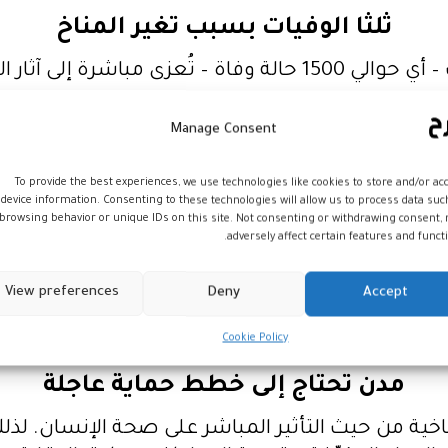
ثلثا الوفيات بسبب تغير المناخ
اخي الذي فاقم من حدة الموجة.
الأنشطة البشرية جعل موجة الحرّ هذه أكثر طولًا وقس
Manage Consent
كبار السن ومرضى القلب والأوعية الدموية.
To provide the best experiences, we use technologies like cookies to store and/or ac
device information. Consenting to these technologies will allow us to process data suc
ظاهرة متكررة: أوروبا على خط النار
browsing behavior or unique IDs on this site. Not consenting or withdrawing consent,
adversely affect certain features and functi
ذيرات علماء المناخ من أن أوروبا أصبحت واحدة من أس
View preferences
Deny
Accept
 حرارة قصوى لم تُسجل منذ قرون. وأدى ذلك إلى 
دة تتعلق بتأمين المياه والطاقة والتكيف مع الطق
Cookie Policy
مدن تحتاج إلى خطط حماية عاجلة
ناخية من حيث التأثير المباشر على صحة الإنسان. لذ