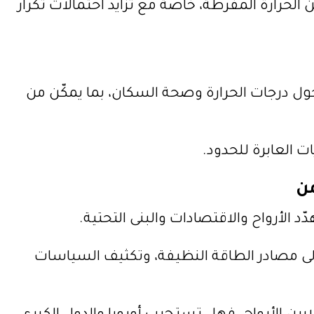
ي
ن الحرارة المفرطة، خاصة مع تزايد احتمالات تكرار
ا
د
ة
أ
حول درجات الحرارة وصحة السكان، بما يمكّن من
و
خ
ف
ت العابرة للحدود.
ض
م
من
س
دّد الأرواح والاقتصادات والبنى التحتية.
ت
و
 إلى مصادر الطاقة النظيفة، وتكثيف السياسات
ى
ا
ل