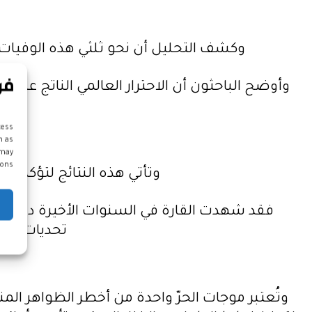
وكشف التحليل أن نحو ثلثي هذه الوفيات – أي حوالي 1500 حالة وفاة – تُعزى مباشرة إلى آثار التغير المن
وأوضح الباحثون أن الاحترار العالمي الناتج عن 
cess
h as
 may
ons.
وتأتي هذه النتائج لتؤكد تح
فقد شهدت القارة في السنوات الأخيرة درجات
تحديات جدي
وتُعتبر موجات الحرّ واحدة من أخطر الظواهر الم