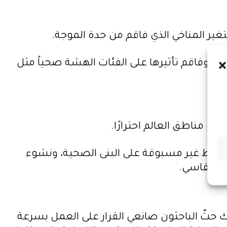
ل
أ
س
ه
م
وة، وفاقم تأثيرها على الفئات الهشة صحياً مثل
أ
ع
ل
ى
رع مناطق العالم احترارًا.
/
أ
ضغوط غير مسبوقة على البنى الصحية، ونشوء
س
س القاسي.
ف
ل
ل
ز
لك حثّ الباحثون صانعي القرار على العمل بسرعة