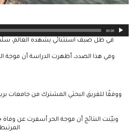
م
ش
غ
00:00
ل
في ظل صيف استثنائي يشهده العالم، سلّطت
ا
ل
ص
و
ت
ووفقًا للفريق البحثي المشترك من جامعات بري
المرتبط