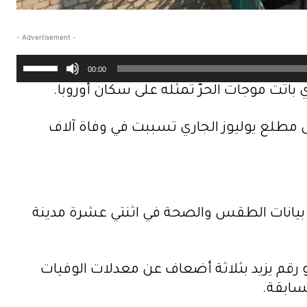
- Advertisement -
ا
00:00
س
تت موجات الحرّ تمثله على سكان أوروبا.
ت
خ
 موجة الحر الشديدة التي بدأت أواخر يونيو 2025 وتواصلت حتى مطلع يوليوز الجاري تسببت في وفاة آلاف
د
م
م
ف
ء بيانات الطقس والصحة في اثنتي عشرة مدينة
ا
ت
ي
 غضون عشرة أيام فقط، وهو رقم يزيد بثلاثة أضعاف عن معدلات الوفيات
ح
سابقة.
ا