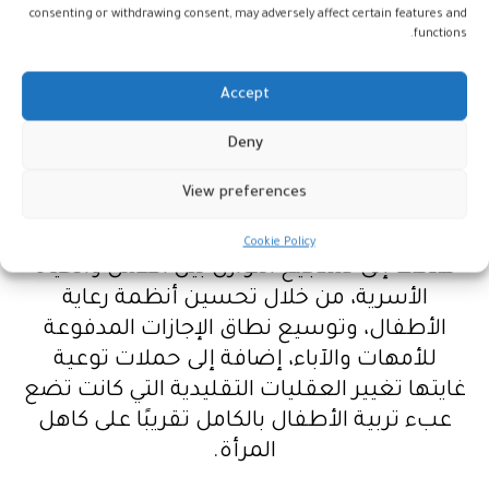
وتُعزى هذه الأرقام إلى مرونة سوق العمل
consenting or withdrawing consent, may adversely affect certain features and
functions.
الياباني، الذي يوفر فرص عمل بدوام جزئي أو
مؤقت تناسب ظروف الأمهات، رغم أن هذه
Accept
الوظائف غالبًا ما تقلّ رواتبها وتفتقر أحيانًا إلى
الامتيازات الاجتماعية.
Deny
دعم حكومي ومجتمعي
View preferences
وترجع الوزارة هذا التطور إلى سياسات حكومية
Cookie Policy
هدفت إلى تشجيع التوازن بين العمل والحياة
الأسرية، من خلال تحسين أنظمة رعاية
الأطفال، وتوسيع نطاق الإجازات المدفوعة
للأمهات والآباء، إضافة إلى حملات توعية
غايتها تغيير العقليات التقليدية التي كانت تضع
عبء تربية الأطفال بالكامل تقريبًا على كاهل
المرأة.