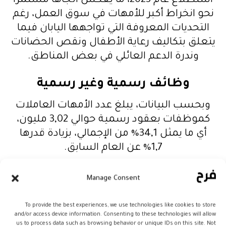
استطلاع عام 2023، ما يعكس اتجاهًا مستمرًا
نحو انخراط أكبر للأمهات في سوق العمل، رغم
التحديات المعروفة التي تواجهها اليابان فيما
يتعلق بتكاليف رعاية الأطفال ونقص الحضانات
وندرة الدعم العائلي في بعض المناطق.
وظائف رسمية وغير رسمية
وبحسب البيانات، يبلغ عدد الأمهات العاملات
كموظفات بعقود رسمية حوالي 3,02 مليون،
أي ما يمثل 34,1% من الإجمالي، بزيادة قدرها
1,7% عن العام السابق.
بينما يقدّر عدد العاملات في وظائف غير رسمية
Manage Consent
أو بدوام جزئي بنحو 3,26 مليون، أي ما يعادل
36,7% من المجموع، بارتفاع قدره 1,2%.
To provide the best experiences, we use technologies like cookies to store
and/or access device information. Consenting to these technologies will allow
us to process data such as browsing behavior or unique IDs on this site. Not