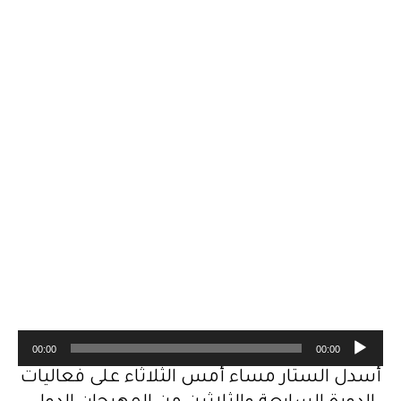
م
00:00
00:00
ش
أُسدل الستار مساء أمس الثلاثاء على فعاليات
غ