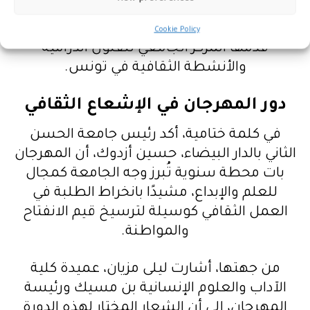
سينوغرافيا، في حين منحت الجائزة الخاصة
للجنة التحكيم لمسرحية “إليكِ، معلمتي”، التي
Cookie Policy
قدّمها المركز الجامعي للفنون الدرامية
والأنشطة الثقافية في تونس.
دور المهرجان في الإشعاع الثقافي
في كلمة ختامية، أكد رئيس جامعة الحسن
الثاني بالدار البيضاء، حسين أزدوك، أن المهرجان
بات محطة سنوية تُبرز وجه الجامعة كمجال
للعلم والإبداع، مشيدًا بانخراط الطلبة في
العمل الثقافي كوسيلة لترسيخ قيم الانفتاح
والمواطنة.
من جهتها، أشارت ليلى مزيان، عميدة كلية
الآداب والعلوم الإنسانية بن مسيك ورئيسة
المهرجان، إلى أن الشعار المختار لهذه الدورة