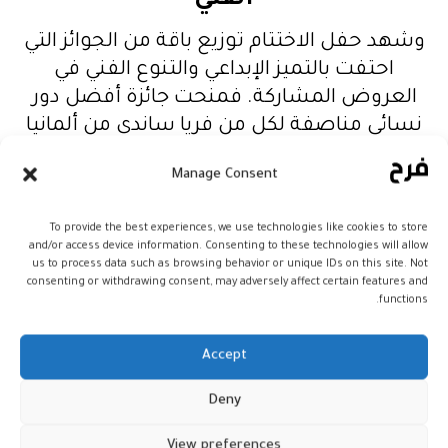
الفني
وشهد حفل الاختتام توزيع باقة من الجوائز التي
احتفت بالتميز الإبداعي والتنوع الفني في
العروض المشاركة. فمنحت جائزة أفضل دور
نسائي مناصفة لكل من فريا ساندي من ألمانيا
عن دورها في مسرحية “فتيات كاليفورنيا”،
Manage Consent
ووصال بن مرزوق من تونس عن أدائها
في “إليكِ، معلمتي”. أما أفضل دور
To provide the best experiences, we use technologies like cookies to store
رجالي، فعادت مناصفة أيضا لكل من أحمد
and/or access device information. Consenting to these technologies will allow
العلوي عن مسرحية “ريد” ممثلًا لكلية الآداب
us to process data such as browsing behavior or unique IDs on this site. Not
consenting or withdrawing consent, may adversely affect certain features and
بالمحمدية، وياسين
functions.
زروك عن “منامات جَحجُوحة” من كلية سطات.
وفي فئة أفضل أداء جماعي، تقاسمت الجائزة
Accept
مسرحيتا “عرض أغنية الذعر” من إيطاليا،
Deny
و”منامات جَحجُوحة” من المغرب. كما فازت
مسرحية “فتيات كاليفورنيا” بجائزة أفضل
View preferences