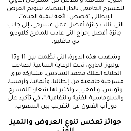
الدورة السابعة والثلاثين من المهرجان الدولي
ل
للمسرح الجامعي بالدار البيضاء، بتتويج العرض
ا
الإيطالي “قصص رائعة لبقية الحياة”،
ل
التي نالت جائزة أفضل عمل مسرحي، إلى جانب
ص
جائزة أفضل إخراج التي عادت للمخرج كلاوديو
و
دي ماغليو.
ت
وشهدت هذه الدورة، التي نظّمت بين 11 و15
يوليوز الجاري، تحت الرعاية السامية لصاحب
الجلالة الملك محمد السادس، مشاركة فرق
مسرحية جامعية من إيطاليا، وألمانيا، وأرمينيا،
وتونس، والمغرب، واختير لها شعار: “المسرح
والدبلوماسية الفنية والثقافية.”، في تأكيد على
دور أب الفنون في التقريب بين الشعوب.
جوائز تعكس تنوع العروض والتميز