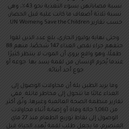
نسبة مصاباتهن بسوء التغذية نحو 43٪، وهي
نسبة ثلاثة أضعاف ما كانت عليه قبل الحصار،
حسب تقارير Save the Children وUN Women.
وحتى نهاية يوليوز الجاري، بلغ عدد الذين لقوا
حتفهم جراء نقص الغذاء 147 شخصًا، منهم 88
طفلًا، وهو واقع يروي أن الموت لا ينتظر كثيرًا
عندما يُحرم الإنسان من لقمة يسد بها جوعه أو
جوع أحد أبنائه.
وما يزيد الطين بلة أن محاولات الوصول إلى
الغذاء غالبًا ما تتحول إلى مخاطر قاتلة. ففي
تقارير منظمة الصحة العالمية وغيرها، وثّق أكثر
من 1,060 حالة وفاة أو إصابة أثناء محاولات
الوصول إلى نقاط توزيع الطعام منذ 27 ماي
المنصرم، ما يجعل طلب لقمة يُهدد الحياة قبل