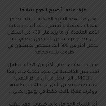
غزة: عندما يُصبح الجوع سلاحًا
وفي ظل هذه البادرة الملكية النبيلة، تظهر
معاناة حقيقية لا تُحتمل. فقد أكدت وكالات
الأمم المتحدة أن ما يزيد على 39٪ من السكان
في قطاع غزة يمرون بأيام دون طعام، مما
يجعل أكثر من 500 ألف شخص يعيشون في
ظروف شبه مجاعة.
ومن بين هؤلاء، يعاني أكثر من 320 ألف طفل
تحت سن الخامسة من سوء تغذية حاد، وفقًا
لـUNICEF التي تحذّر من أن مراكز التغذية
المتخصصة تعمل بأقل من 15٪ من طاقتها،
ووفرت علاجًا لآلاف فقط في يوليوز الحالي .
أما النساء الحوامل والمرضعات، فقد بلغت