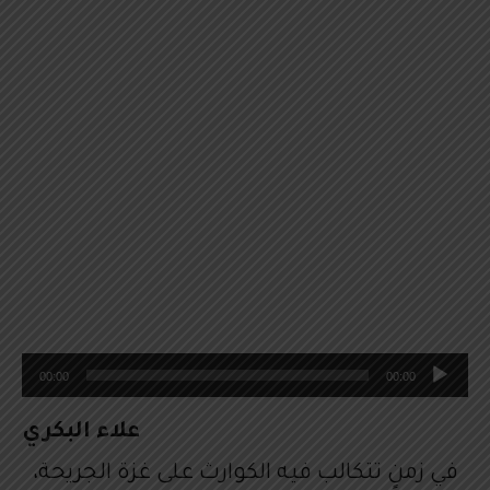
م
00:00
00:00
ش
غ
علاء البكري
ل
في زمنٍ تتكالب فيه الكوارث على غزة الجريحة،
ا