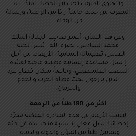
وتتهاوى القلوب تحت نير الحصار، امتدّت يد
ل
المغرب من جديد، حاملةً زادًا من الرحمة، ورسالة
ص
من الوفاء.
و
ت
وفي هذا الشأن، أصدر صاحب الجلالة الملك
محمد السادس، نصره الله، رئيس لجنة
القدس، تعليماته السامية، الأربعاء، من أجل
إرسال مساعدة إنسانية وطبية عاجلة لفائدة
الشعب الفلسطيني، وخاصةً سكان قطاع غزة
الذين يرزحون تحت وطأة الحرب والجوع
والحرمان.
أكثر من 180 طناً من الرحمة
ليست الأرقام في هذه المبادرة الملكية مجرّد
إحصائيات، بل معانٍ إنسانية متجسدة في مئة
وثمانين طناً من المؤن والدواء والدفء.