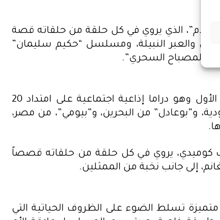
لإسلام”، الذي يروي في كل حلقة من حلقاته قصة
مين والعبر النبيلة، ومسلسل “حكيم سليمان”
 و”المصباح السحري”.
وتطل إذاعة الشارقة عبر أثيرها الرمضاني على مستمعيها بمسلسلين “أيامنا الحلوة” و”حليس”، الأول وهو دراما إذاعية اجتماعية على امتداد 20
ية، و”بوعادل” من البحرين، و”بيومي”، من مصر،
ا.
ب كوميدي، يروي في كل حلقة من حلقاته قصصاً
متميزة تسلط الضوء على الظروف الحياتية التي