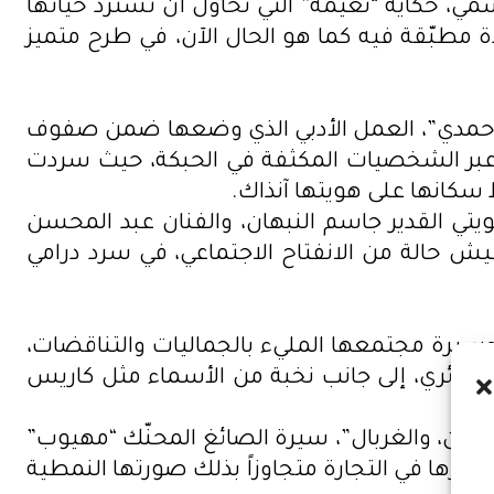
ي، حكاية “نعيمة” التي تحاول أن تسترد حياتها
ة مطبّقة فيه كما هو الحال الآن، في طرح متميز
 الأحمدي”، العمل الأدبي الذي وضعها ضمن صفوف
 عبر الشخصيات المكثفة في الحبكة، حيث سردت
كانها على هويتها آنذاك.
يتي القدير جاسم النبهان، والفنان عبد المحسن
عيش حالة من الانفتاح الاجتماعي، في سرد درامي
 وسيرة مجتمعها المليء بالجماليات والتناقضات،
جزائري، إلى جانب نخبة من الأسماء مثل كاريس
اتون، والغربال”، سيرة الصائغ المحنّك “مهيوب”
ودورها في التجارة متجاوزاً بذلك صورتها النمطية