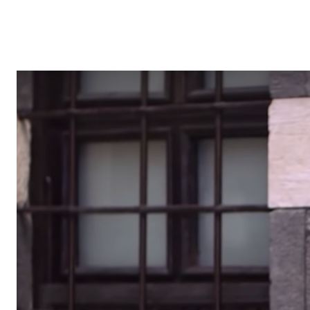
G
A
Z
I
N
E