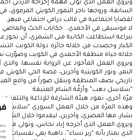
ويروي العمل الذي تولى مهمة إخراجه الأردني أح
السابقة، وزوجها تاجر التمور الكويتي المرموق، 
لقضايا اجتماعية في قالب درامي اجتماعي مبهر.
لا موسيقى في الأحمدي.. حكايات الحبّ والماضي
ببراعة استطاعت الكاتبة منى الشمري، أن تحوز ع
الكبار وحصدت من خلاله جائزة دولة الكويت ال
خلاله حياة منطقة الأحمدي في الكويت وصوّرت ن
ويروي العمل المأخوذ عن الرواية نفسها، والذي 
النمر، ونور الكويتية وآخرين، قصة الحي الكويتي
تاريخي يصف المنطقة وينقل صوراً من واقع العي
“سلاسل دهب” وأزقّة الشام العتيقة
مرّة أخرى، تعود هيئة الشارقة للإذاعة والتلفزي
وهذه المرّة من خلال العمل السوري “سلاسل دهب
بشار، مها المصري، وآخرين، ليقدموا خلال الشهر 
ويروي العمل الذي أخرجه إياد نحاس، وتولى مهمة 
cess
h as
الذي يمتاز بأنه “زير نساء”، داهية يعي نفسيات ال
 may