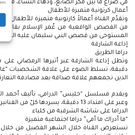
في صراع ما بين مكر الصائغ، ودهاء النساء، فمن 
ons.
أعمال كرتونية متميزة للأطفال
وتقدّم القناة أعمالاً كارتونية متميزة للأطفا
من القصص الواقعية من عُمر الإسلام بقالب د
المستوحى من قصص النبي سليمان عليه السلام،
إذاعة الشارقة
دراما الطريق
دقيقة، تسلط الضوء على علاقة الشخصيات “غانم” 
الذين تجمعهم علاقة صداقة بعد مصادفة التعارف ا
ويقدم مسلسل “حليس” الدرامي، تأليف أحمد الأ
وعبر على امتداد 13 دقيقة، يسردها كلّ من الفنانين الإماراتيين جابر نغموش، وأحمد الأنصاري، وهدى الغانم، إلى جانب نخبة من الممثلين.
الدراما على شاشة الشرقية من كلباء
“ما أدراك ما أمي” دراما اجتماعية متميزة
تستعرض القناة خلال الشهر الفضيل من خلال مسل