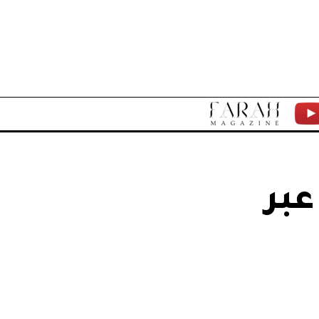
F
Y
A
T
R
عبر
A
H
M
A