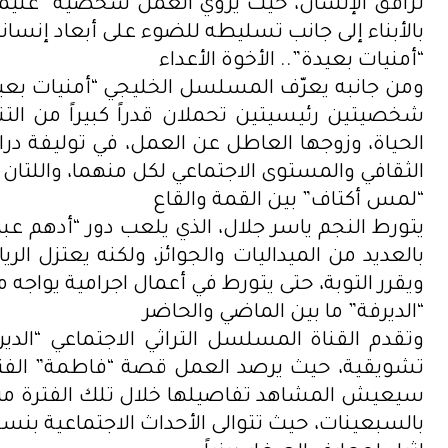
ترافق الإنسان، حيث يروي العمل شخصية “غنيمة
بالأبناء إلى جانب تسليطه للضوء على أبعاد إنسا
“أمنيات بعيدة”.. الأخوة الأعداء
ومن جانبه يعرّف المسلسل الخليجي “أمنيات بعي
شخصيتين رئيسيتين تحملان قدراً كبيراً من الت
الحياة، وزوجها العاطل عن العمل، في توليفة درا
الثقافي والمستوى الاجتماعي لكل منهما، واللتان 
“لمس أكتاف” بين القمة والقاع
يتورط النجم ياسر جلال، الذي يلعب دور “أدهم عب
بالعديد من الميداليات والجوائز، ولكنه يعتزل ا
ويقرر التوبة، حتى يتورط في أعمال اجرامية يواجه 
“الديرفة” ما بين الماضي والحاضر
وتقدم القناة المسلسل التراثي الاجتماعي “ال
تشويقية، حيث يرصد العمل قصة “فاطمة” الفتاة ا
سيعيش المشاهد تفاصيلها خلال تلك الفترة من ال
بالسبعينات، حيث تتوالى الأحداث الاجتماعية بنسق 