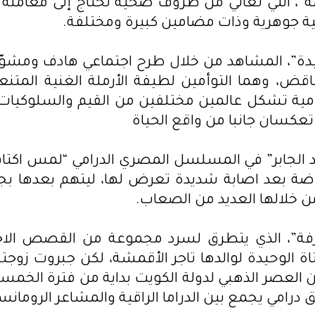
”، التي تعاني من ظروف صحية تحتاج إلى معاملة
نية جوهرية وذات مضامين كبيرة ومختلفة.
دة”، المشاهد من خلال طرح اجتماعي هادف ومشوّق،
ناقض، وهما التوأمين لطيفة الأرملة الغنية المتن
مية تشكل عالمين مختلفين من القيم والسلوكيات وا
تعكسان جانبا من واقع الحياة
د الجابر” في المسلسل المصري الدرامي “لمس اكتاف”
لرياضة بعد اصابة شديدة تعرض لها، ليتهم بعدها ب
من خلالها العديد من الصعاب.
ديرفة”، الذي يتطرق لسرد مجموعة من القصص الاج
لوحيدة لوالدها تاجر الأقمشة، لكن جبروت زوجته 
عصر الذهبي لدولة الكويت بداية من فترة الخمسينات
درامي يجمع بين الدراما الراقية والمشاعر الرومانس