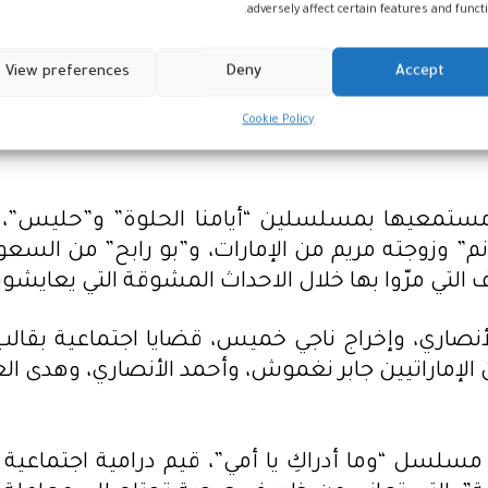
ينتصر؟
adversely affect certain features and functi
ل، حيث تعرض خلال الشهر الفضيل مسلسل “هذا هو ا
View preferences
Deny
Accept
رامي سريع ومشوق لا يخلو من التركيز على المضا
Cookie Policy
 إلى جانب المسلسلات الشهيرة “افتح يا سمسم”،
وزوجته مريم من الإمارات، و”بو رابح” من السعود
لتي مرّوا بها خلال الاحداث المشوقة التي يعايشوه
نصاري، وإخراج ناجي خميس، قضايا اجتماعية بقال
سل “وما أدراكِ يا أمي”، قيم درامية اجتماعية 