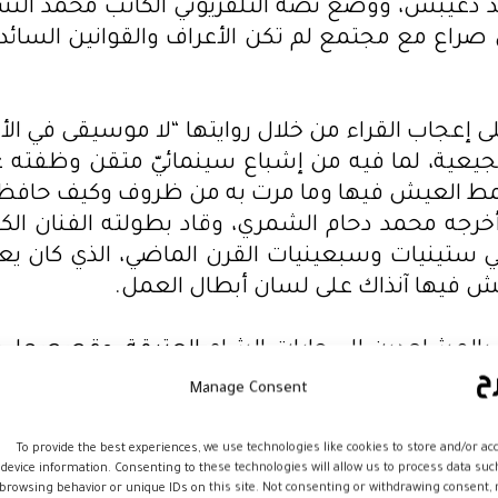
مد دعيبس، ووضع نصه التلفزيوني الكاتب محمد النشم
في صراع مع مجتمع لم تكن الأعراف والقوانين السائد
لى إعجاب القراء من خلال روايتها “لا موسيقى في
تشجيعية، لما فيه من إشباع سينمائيّ متقن وظفته
مط العيش فيها وما مرت به من ظروف وكيف حافظ س
أخرجه محمد دحام الشمري، وقاد بطولته الفنان الكو
 في ستينيات وسبعينيات القرن الماضي، الذي كان ي
ش فيها آنذاك على لسان أبطال العمل.
ون بالمشاهدين إلى حارات الشام العتيقة، وقصصها،
”، بطولة الفنانان الكبيران بسام كوسا، وصباح ال
Manage Consent
الفضيل توليفة درامية مجتمعية مبدعة.
تأليفه سيف رضا حامد صاحب أعمال “أهل الراية، وخ
To provide the best experiences, we use technologies like cookies to store and/or ac
device information. Consenting to these technologies will allow us to process data suc
نساء ويعرف ضحاياه، حيث يُظهر العمل مكانة المرأة 
browsing behavior or unique IDs on this site. Not consenting or withdrawing consent,