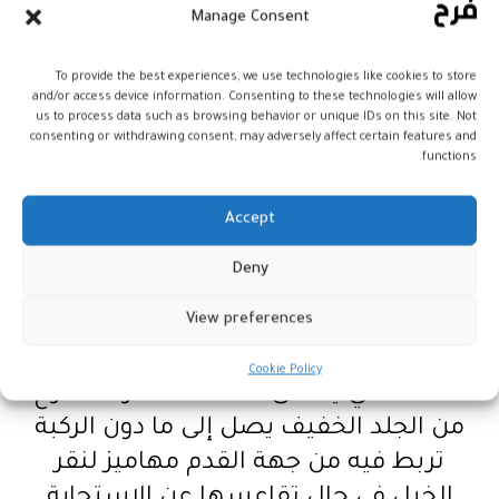
Manage Consent
أما فيما يخص لباس الخيالة في التبوريدة
To provide the best experiences, we use technologies like cookies to store
فهو زي تقليدي خاص موحد بين أفراد
and/or access device information. Consenting to these technologies will allow
المجموعة (السربة)، ويتكون في غالب
us to process data such as browsing behavior or unique IDs on this site. Not
consenting or withdrawing consent, may adversely affect certain features and
الأحيان من جلباب أبيض رقيق توضع تحته
functions.
“الفرجية” والسروال العربي الواسع
الأبيض. ويوضع فوق كل ذلك سلهام
Accept
-برنس-، ثوبه رقيق ولونه أبيض؛ كما توضع
Deny
عمامة بيضاء على الرأس ويستعمل
View preferences
“الحراف” وهي حبال حريرية حمراء، ويتأبط
الفارس خنجراً وشكارة (محفظة). أما
Cookie Policy
الحذاء الذي يسمى “التماك” فهو مصنوع
من الجلد الخفيف يصل إلى ما دون الركبة
تربط فيه من جهة القدم مهاميز لنقر