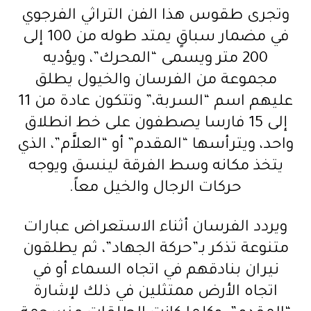
وتجرى طقوس هذا الفن التراثي الفرجوي
في مضمار سباقٍ يمتد طوله من 100 إلى
200 متر ويسمى “المحرك”، ويؤديه
مجموعة من الفرسان والخيول يطلق
عليهم اسم “السربة،” وتتكون عادة من 11
إلى 15 فارسا يصطفون على خط انطلاق
واحد، ويترأسها “المقدم” أو “العلاَّم”، الذي
يتخذ مكانه وسط الفرقة لينسق ويوجه
حركات الرجال والخيل معاً.
ويردد الفرسان أثناء الاستعراض عبارات
متنوعة تذكر بـ”حركة الجهاد”، ثم يطلقون
نيران بنادقهم في اتجاه السماء أو في
اتجاه الأرض ممتثلين في ذلك لإشارة