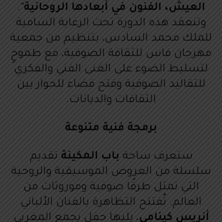
العيش، الفنون في أبعادها الروحانية
“.
و
وتنعقد هذه الدورة تحت الرعاية السامية
ت
للملك محمد السادس، بتنظيم من جمعية
مهرجان فاس للثقافة الصوفية، مع طموحٍ
لتسليط الضوء على الغنى الفني والفكري
للتقاليد الصوفية وفتح فضاء للحوار بين
الثقافات والديانات.
برمجة فنية متنوعة
ستعرف ساحة
باب المكينة
تقديم
سلسلة من العروض الموسيقية والروحية
التي تمثل طرقًا صوفية وموروثات من
العالم. تُفتتح التظاهرة بالفنان الألباني
أنريس كينامي
، يليها حفل يجمع المغربي