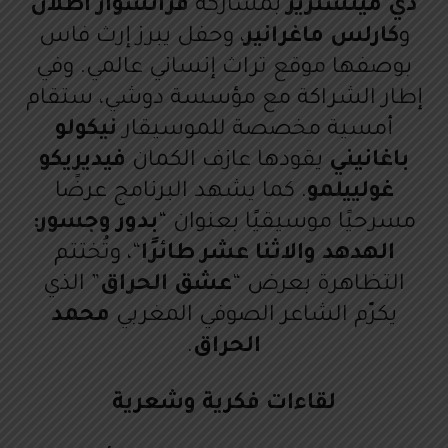
دي مينستريز
بمشاركة
فرانسواز أطلان
و
كارلس ماغرانير
، وحفل يبرز إرث فاس
بوصفها موقع تراث إنساني عالمي. وفي
إطار الشراكة مع مؤسسة دوشي، ستقام
أمسية مخصصة للموسيقار
نيكولو
باغانيني
يقودها عازف الكمان
فيديريكو
غولييلمو
. كما يشهد البرنامج عرضًا
مسرحيًا موسيقيًا بعنوان “
بدور وجسور:
الهدهد والاثنا عشر طائرًا
“، وتُختتم
التظاهرة بعرض “
عشق الحراق
” الذي
يكرّم الشاعر الصوفي المغربي
محمد
الحراق
.
لقاءات فكرية وشعرية