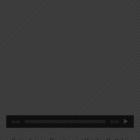
م
00:00
00:00
ش
غ