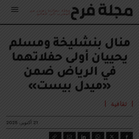
مجلة نسائية تصدر من
المغرب الى العالم
منال بنشليخة ومسلم
يحييان أولى حفلاتهما
في الرياض ضمن
«ميدل بيست»
ثقافية
21 أكتوبر، 2025