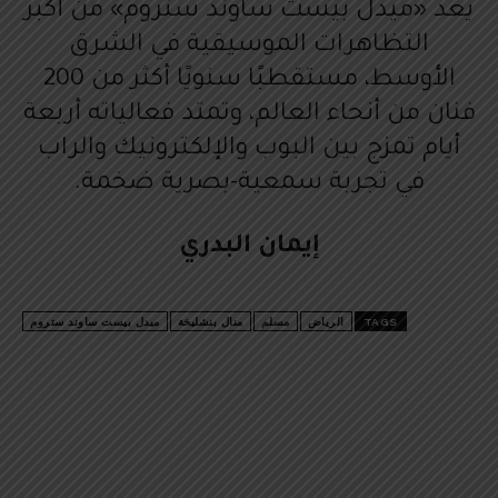
يُعد «ميدل بيست ساوند ستروم» من أكبر
التظاهرات الموسيقية في الشرق
الأوسط، مستقطبًا سنويًا أكثر من 200
فنان من أنحاء العالم، وتمتد فعالياته أربعة
أيام تمزج بين البوب والإلكترونيك والراب
في تجربة سمعية-بصرية ضخمة.
إيمان البدري
TAGS
الرياض
مسلم
منال بنشليخة
ميدل بيست ساوند ستروم