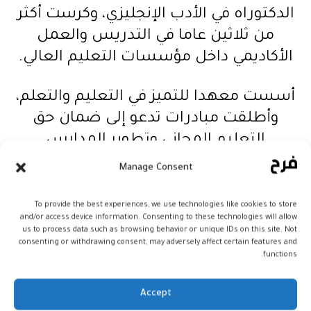
الدكتوراه في الأدب الإنجليزي، وكرست أكثر
من ثلاثين عاما في التدريس والعمل
الأكاديمي داخل مؤسسات التعليم العالي.
أسست معهدا للتميز في التعليم والتعلم،
وأطلقت مبادرات تدعو إلى ضمان حق
التعليم المجاني وتطوير المدارس
الحكومية.
Manage Consent
وفي كل مراحلها، ظل التعليم بالنسبة لها
To provide the best experiences, we use technologies like cookies to store
and/or access device information. Consenting to these technologies will allow
بوابة العدالة الاجتماعية ومفتاح المساواة
us to process data such as browsing behavior or unique IDs on this site. Not
الحقيقية بين المواطنين.
consenting or withdrawing consent, may adversely affect certain features and
functions.
من التشريع إلى قمة السلطة في
Accept
فيرجينيا