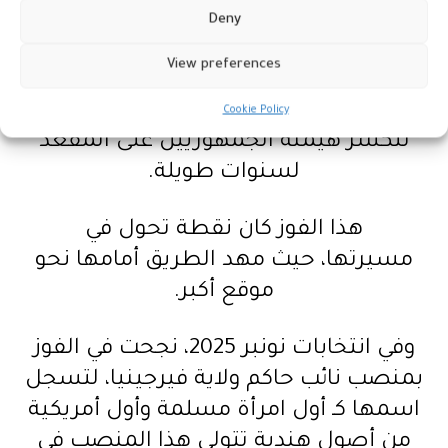
Deny
دخلت غزالة هاشمي عالم السياسة عام
View preferences
2019 عندما فازت بمقعد في مجلس شيوخ
ولاية فيرجينيا عن الحزب الديمقراطي،
Cookie Policy
لتكسر هيمنة الجمهوريين على المقعد
لسنوات طويلة.
هذا الفوز كان نقطة تحول في
مسيرتها، حيث مهد الطريق أمامها نحو
موقع أكبر.
وفي انتخابات نونبر 2025، نجحت في الفوز
بمنصب نائب حاكم ولاية فيرجينيا، لتسجل
اسمها كـ أول امرأة مسلمة وأول أمريكية
من أصول هندية تتولى هذا المنصب في