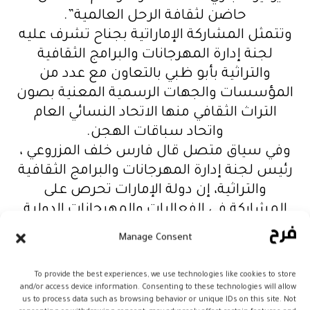
حاضن لثقافة الرحل العالمية”.
وتتمثل المشاركة الإماراتية بجناح تشرف عليه
لجنة إدارة المهرجانات والبرامج الثقافية
والتراثية بأبو ظبي بالتعاون مع عدد من
المؤسسات والجهات الرسمية المعنية بصون
التراث الثقافي منها الاتحاد النسائي العام
واتحاد سباقات الهجن.
وفي سياق متصل قال فارس خلف المزروعي ،
رئيس لجنة إدارة المهرجانات والبرامج الثقافية
والتراثية، إن دولة الإمارات تحرص على
المشاركة في الفعاليات والمهرجانات الدولية
التي من شأنها تسليط الضوء على التراث
Manage Consent
والحضارة الإماراتية وتعزيز الحوار والتفاهم
والتسامح بين الأديان والثقافات المختلفة.
To provide the best experiences, we use technologies like cookies to store
مضيفا أن المشاركة هذا العام تأتي في إطار
and/or access device information. Consenting to these technologies will allow
us to process data such as browsing behavior or unique IDs on this site. Not
الاحتفاء بعام التسامح والحرص على التنوع