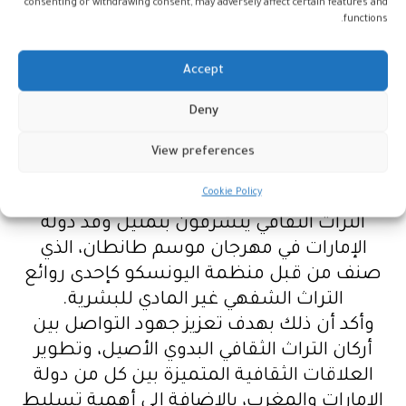
consenting or withdrawing consent, may adversely affect certain features and
الثقافي والانفتاح على الثقافات والحضارات
functions.
الأخرى، ومد جسور التواصل والمحبة والسلام
مع كل الشعوب مع الحرص على إبراز التراث
Accept
الإماراتي والترويج له في أهم المهرجانات
Deny
والفعاليات الدولية.
وأشار إلى أن لجنة إدارة المهرجانات والبرامج
View preferences
الثقافية والتراثية بأبوظبي بالتعاون مع عدد من
Cookie Policy
المؤسسات والجهات الرسمية المعنية بصون
التراث الثقافي يتشرفون بتمثيل وفد دولة
الإمارات في مهرجان موسم طانطان، الذي
صنف من قبل منظمة اليونسكو كإحدى روائع
التراث الشفهي غير المادي للبشرية.
وأكد أن ذلك بهدف تعزيز جهود التواصل بين
أركان التراث الثقافي البدوي الأصيل، وتطوير
العلاقات الثقافية المتميزة بين كل من دولة
الإمارات والمغرب، بالإضافة إلى أهمية تسليط