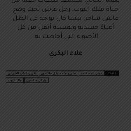
بهذه النتائج، تتكشف طبقات خفية من
حياة ملك البوب، رجل عاش تحت وهج
عالمي ساحر، بينما كان يواجه في الظل
أعباءً جسدية ونفسية أثقل من كل
الأضواء التي أحاطت به.
علاء البكري
TAGS
إدمان المسكنات
تشريح جثة مايكل جاكسون
تقرير الطب الشرعي
مايكل جاكسون
ملك البوب