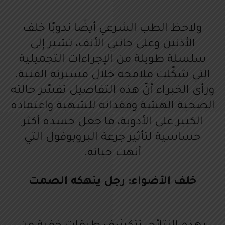
ولاحظ الطب الشرعي أيضًا ندوبًا خلف
الأذنين وعلى جانبي الأنف، تشير إلى
سلسلة طويلة من الإجراءات التجميلية
التي شكّلت ملامحه خلال مسيرته الفنية.
ورأى الخبراء أنّ هذه التفاصيل تفسّر حالته
الصحية الهشة وفقدانه للشهية واعتماده
الكبير على الأدوية، ما جعل جسده أكثر
حساسية لتأثير جرعة البروبوفول التي
أنهت حياته.
خلف الأضواء: رجل ينهكه الصمت