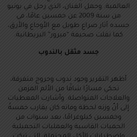
العالمية. وحمل الفنان، الذي رحل في يونيو
ت
من سنة 2009 عن خمسين عامًا، في
جسده آثار صراع طويل مع الأوجاع والأرق،
كما نقلت صحيفة “ميرور” البريطانية.
جسد مثقل بالندوب
أظهر التقرير وجود ندوب وجروح متفرقة،
تحكي مسارًا شاقًا من الألم المزمن
والعلاجات المتواصلة. وأشارت المعطيات
إلى أنّ وزنه لحظة وفاته كان يقارب خمسةً
وخمسين كيلوغرامًا، بعد سنوات من
الحميات القاسية والعمليات التجميلية
واضطرابات الأكل المحتملة، التي تركت