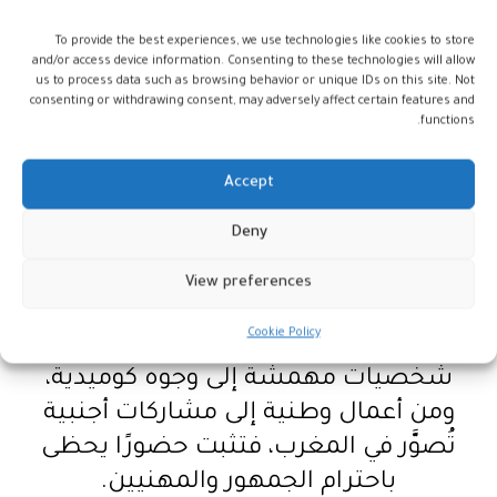
نفسها بعيدة عن الفن لأكثر من ربع قرن،
تحمل خيبة قاسية لكنها ظلت تحافظ على
To provide the best experiences, we use technologies like cookies to store
and/or access device information. Consenting to these technologies will allow
جذوة الإيمان بالخشبة والصورة.
us to process data such as browsing behavior or unique IDs on this site. Not
consenting or withdrawing consent, may adversely affect certain features and
functions.
ولادة ثانية أمام الكاميرا
Accept
Deny
كان فيلم “كنوز الأطلس” لمحمد العبازي
باب العودة. من تلك اللحظة انطلقت راوية
View preferences
في رحلة جديدة لا تهدأ، تتنقل فيها بين
Cookie Policy
السينما والدراما، وتجرب كل الألوان: من
شخصيات مهمشة إلى وجوه كوميدية،
ومن أعمال وطنية إلى مشاركات أجنبية
تُصوَّر في المغرب، فتثبت حضورًا يحظى
باحترام الجمهور والمهنيين.