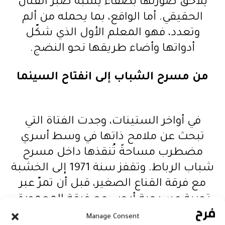
يلاحق صورتها بصفاء يشبه صبر الفنان
الحقيقي. أما الواقع، بما يحمله من ألم
وتعدد، فهو المعلم الأول الذي شكّل
أدواتها وأضاء طريقها نحو النضج.
من مسرح الشباب إلى انفتاح السينما
في أواخر الستينات، وجدت الفتاة التي
تبحث عن ملامح ذاتها في وسط أسري
مضطرب مساحةً تُنقذها داخل مسرح
شباب الرباط. وتقفز سنة 1971 إلى الخشبة
مع فرقة القناع الصغير، قبل أن تمرّ عبر
تجربة مسرحية أرحب مع فرقة المعمورة.
وحين أسدل القدر ستارًا مفاجئًا، وجدت
Manage Consent