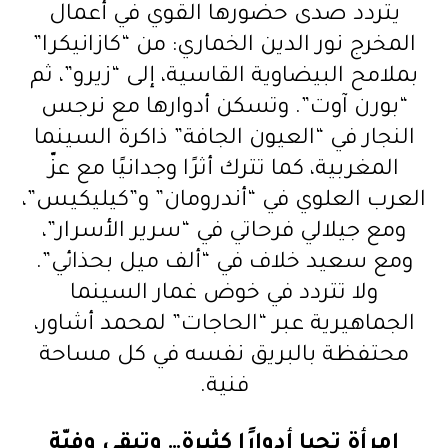
يتردد صدى حضورها القوي في أعمال
المخرج نور الدين الخماري: من “كازانيكرا”
بملامح البيضاوية القاسية، إلى “زيرو”، ثم
“بورن آوت”. وتسكن أدوارها مع نرجس
النجار في “العيون الجافة” ذاكرة السينما
المغربية، كما تترك أثرًا وجدانيًا مع عزّ
العرب العلوي في “أندرومان” و”كيليكيس”،
ومع جيلالي فرحاتي في “سرير الأسرار”،
ومع سعيد خلاف في “ألف ميل بحذائي”.
ولا تتردد في خوض غمار السينما
الجماهيرية عبر “الحاجات” لمحمد أشاور،
محتفظة بالبريق نفسه في كل مساحة
فنية.
امرأة تحيا أدوارًا كثيرة… وتبقى وفيّة