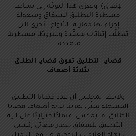
الإنفاق). ويعزى هذا التوجّه إلى بساطة
مسطرة التطليق للشقاق وسهولة
إجراءاتها مقارنة بالأنواع الأخرى التي
تتطلّب إثباتات معقّدة وشروطًا مسطرية
متعددة.
قضايا التطليق تفوق قضايا الطلاق
بثلاثة أضعاف
ولاحظ المجلس أن عدد قضايا التطليق
المسجلة يمثّل تقريبًا ثلاثة أضعاف قضايا
الطلاق، ما يعكس اعتمادًا متزايدًا على آلية
التطليق للشقاق كخيار قضائي رئيسي
لإنهاء العلاقات الزوجية، في مقابل ميل