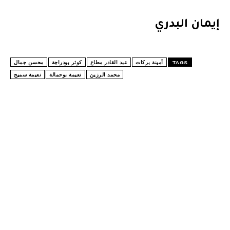
إيمان البدري
TAGS
أمينة بركات
عبد القادر مطاع
كوثر بودراجة
محسن جمال
محمد الرزين
نعيمة بوحمالة
نعيمة سميح