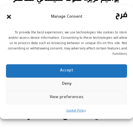
يواكيم ترير… صوت سينمائي معاصر
Manage Consent
ويواصل ترير، الذي راكم مسارًا متماسكًا
منذ Reprise مرورًا بـOslo وصولًا إلى Julie
To provide the best experiences, we use technologies like cookies to store
and/or access device information. Consenting to these technologies will allow
us to process data such as browsing behavior or unique IDs on this site. Not
en 12 chapitres، الاشتغال على
consenting or withdrawing consent, may adversely affect certain features and
functions.
الشخصيات الهشّة والروابط المتصدّعة،
مقدّمًا سينما تنصت إلى الصمت بقدر ما
Accept
تحتفي بالكلام، وتكتب بالعاطفة قبل
Deny
الصورة.
View preferences
Cookie Policy
حكاية عائلة على حافة الذاكرة