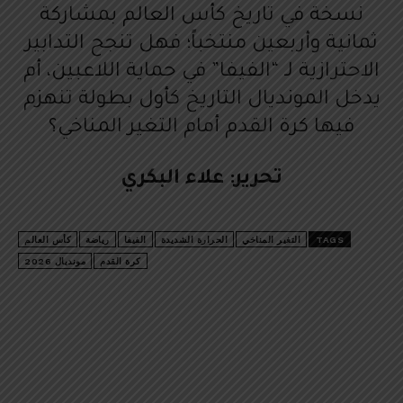
نسخة في تاريخ كأس العالم بمشاركة
ثمانية وأربعين منتخباً؛ فهل تنجح التدابير
الاحترازية لـ “الفيفا” في حماية اللاعبين، أم
يدخل المونديال التاريخ كأول بطولة تنهزم
فيها كرة القدم أمام التغير المناخي؟
تحرير: علاء البكري
TAGS
التغير المناخي
الحرارة الشديدة
الفيفا
رياضة
كأس العالم
كرة القدم
مونديال 2026