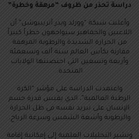
دراسة تحذر من ظروف “مرهقة وخطرة”
وأعلنت شبكة “وورلد ويذر أتريبيوشن” أن
اللاعبين والجماهير سيواجهون خطراً كبيراً
من الحرارة الشديدة والرطوبة المرهقة
مقارنة بكأس العالم سنة ألف وتسعمئة
وأربعة وتسعين التي احتضنتها الولايات
المتحدة.
واعتمدت الدراسة على مؤشر “الكرة
الرطبة العالمية”، الذي يقيس قدرة جسم
الإنسان على تبريد نفسه في ظل الحرارة
والرطوبة وأشعة الشمس وسرعة الرياح.
وتشير التحليلات العلمية إلى إمكانية إقامة