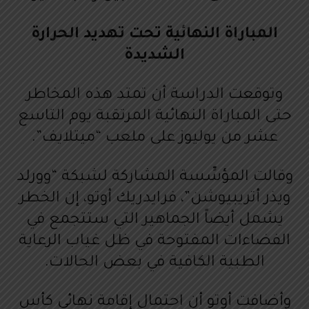
المباراة النهائية تحت تهديد الحرارة
الشديدة
وتوقعت الدراسة أن تمتد هذه المخاطر
حتى المباراة النهائية المرتقبة يوم التاسع
عشر من يوليوز على ملعب “ميتلايف”.
وقالت المؤسِّسة المشاركة لشبكة “وورلد
ويذر أتريبيوشن”، فرايدريك أوتو، إن الخطر
يشمل أيضاً الجماهير التي ستتجمع في
الفضاءات المفتوحة في ظل غياب الرعاية
الطبية الكافية في بعض الحالات.
وأضافت أوتو أن احتمال إقامة نهائي كأس