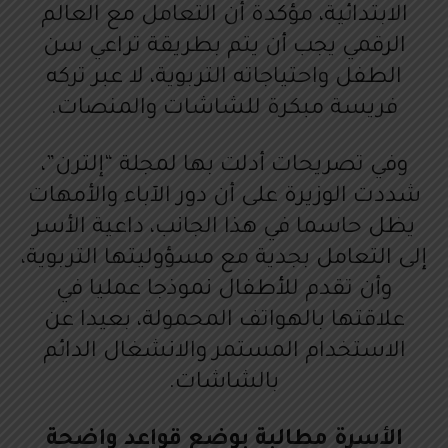
الابتدائية، مؤكدة أن التعامل مع العالم
الرقمي يجب أن يتم بطريقة تراعي سن
الطفل واحتياجاته التربوية، لا عبر تركه
فريسة مبكرة للشاشات والمنصات.
وفي تصريحات أدلت بها لمجلة “إلترن”،
شددت الوزيرة على أن دور الآباء والأمهات
يظل حاسما في هذا الجانب، داعية الأسر
إلى التعامل بجدية مع مسؤوليتها التربوية،
وأن تقدم للأطفال نموذجا عمليا في
علاقتها بالهواتف المحمولة، بعيدا عن
الاستخدام المستمر والانشغال الدائم
بالشاشات.
الأسرة مطالبة بوضع قواعد واضحة