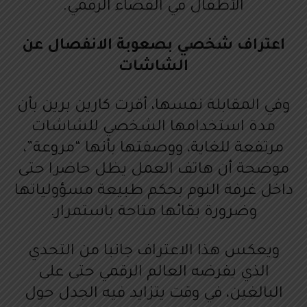
الأطفال في الفضاء الرقمي.
اعتراف شخصي بصعوبة الانفصال عن
الشاشات
وفي المقابلة نفسها، أقرت كارين برين بأن
مدة استخدامها الشخصي للشاشات
مرتفعة للغاية، ووصفتها بأنها “مروعة”،
موضحة أن هاتف العمل يظل حاضرا حتى
داخل غرفة النوم بحكم طبيعة مسؤولياتها
وضرورة بقائها متاحة باستمرار.
ويعكس هذا الاعتراف جانبا من التحدي
الذي يفرضه العالم الرقمي حتى على
البالغين، في وقت يتزايد فيه الجدل حول