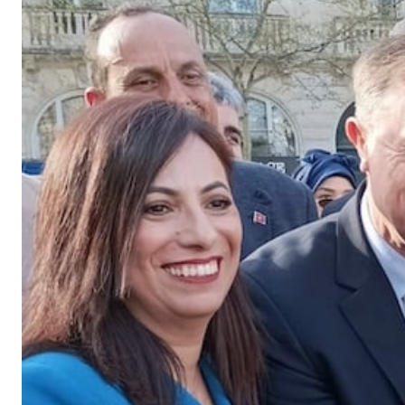
G
A
Z
I
N
E