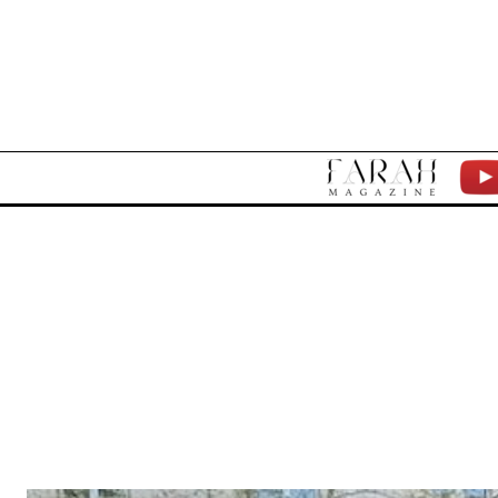
F
Y
A
T
R
A
H
M
A