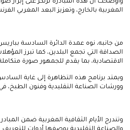
وأوضحت أن هذه المبادرة ترتكز على إبراز صو
المغربية بالخارج، وتعزيز البعد المغربي الفر
من جانبه، نوه عمدة الدائرة السادسة بباريس ب
الصداقة التي تجمع البلدين، كما تبرز المؤهلا
الاقتصادية، بما يقدم للجمهور صورة متكاملة 
ويمتد برنامج هذه التظاهرة إلى غاية السادس
وورشات الصناعة التقليدية وفنون الطبخ، في
وتندرج الأيام الثقافية المغربية ضمن المبادر
والصناعة التقليدية بوصفها أدوات للتعريف 