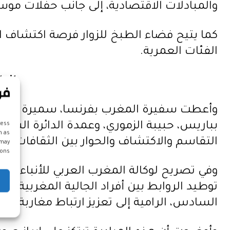
والمبادلات الاقتصادية، إلى جانب حفلات م
كما يتيح فضاء الطبخ للزوار فرصة اكتشاف 
الفئات العمرية.
انط
وأعطت سفيرة المغرب بفرنسا، سميرة سيطايل،
بباريس، حبيبة الزموري، وعمدة الدائرة السا
cess
h as
التقاسم والاكتشاف والحوار بين الثقافات.
 may
ons.
وفي تصريح لوكالة المغرب العربي للأنباء، أ
توطيد الروابط بين أفراد الجالية المغربية 
السادس، الرامية إلى تعزيز ارتباط مغاربة الع