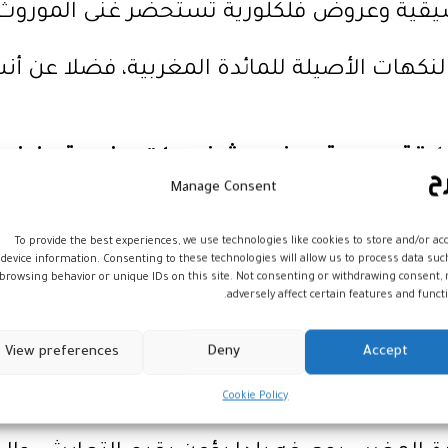
وسيقية وعروض فلكلورية تستحضر غنى الموروث ا
النكهات الأصيلة للمائدة المغربية، فضلا عن
لاقة رسمية بحضور شخصيات مغربية وفرنس
Manage Consent
 الانطلاقة الرسمية لهذه الأيام الثقافية، 
دسة جان بيير لوكو، إلى جانب شخصيات مغربية و
To provide the best experiences, we use technologies like cookies to store and/or ac
device information. Consenting to these technologies will allow us to process data suc
browsing behavior or unique IDs on this site. Not consenting or withdrawing consent,
adversely affect certain features and functi
كدت حبيبة الزموري أن هذه التظاهرة تشكل فضاء
View preferences
Deny
Accept
المقيمة بفرنسا ووطنهم الأم، انسجاما مع التو
الم بهويتهم الوطنية وتراثهم الثقافي.
Cookie Policy