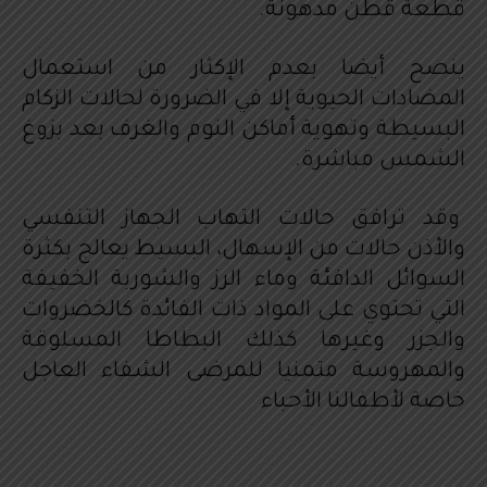
قطعة قطن مدهونة.
ينصح أيضا بعدم الإكثار من استعمال
المضادات الحيوية إلا في الضرورة لحالات الزكام
البسيطة وتهوية أماكن النوم والغرف بعد بزوغ
الشمس مباشرة.
وقد ترافق حالات التهاب الجهاز التنفسي
والأذن حالات من الإسهال، البسيط يعالج بكثرة
السوائل الدافئة وماء الرز والشوربة الخفيفة
التي تحتوي على المواد ذات الفائدة كالخضروات
والجزر وغيرها كذلك البطاطا المسلوقة
والمهروسة متمنيا للمرضى الشفاء العاجل
خاصة لأطفالنا الأحباء