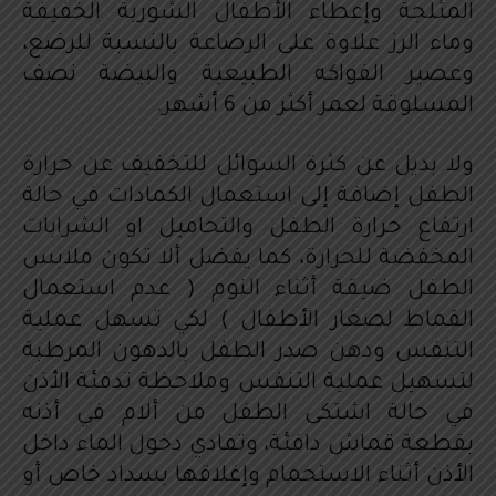
المثلجة وإعطاء الأطفال الشوربة الخفيفة
وماء الرز علاوة على الرضاعة بالنسبة للرضع،
وعصير الفواكه الطبيعية والبيضة نصف
المسلوقة لعمر أكثر من 6 أشهر.
ولا بديل عن كثرة السوائل للتخفيف عن حرارة
الطفل إضافة إلى استعمال الكمادات في حالة
ارتفاع حرارة الطفل والتحاميل او الشرابات
المخفضة للحرارة، كما يفضل ألا تكون ملابس
الطفل ضيقة أثناء النوم ( عدم استعمال
القماط لصغار الأطفال ) لكي تسهل عملية
التنفس ودهن صدر الطفل بالدهون المرطبة
لتسهيل عملية التنفس وملاحظة تدفئة الأذن
في حالة اشتكى الطفل من ألام في أذنه
بقطعة قماش دافئة، وتفادي دخول الماء داخل
الأذن أثناء الاستحمام وإغلاقها بسداد خاص أو