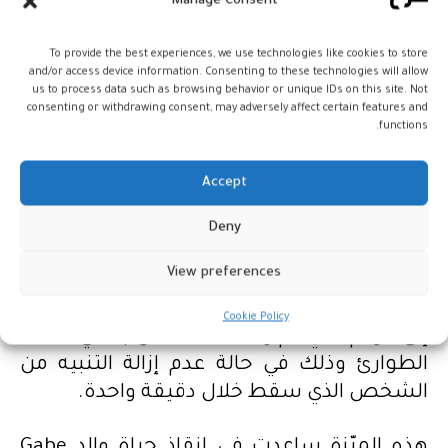
ساعة أبل، إذ كان يخطّط هو ووالده لصعود
Manage Consent
الجبال من خلال الدرّاجات إلّا أن والده سقط
To provide the best experiences, we use technologies like cookies to store
قبل وصوله للمكان المتّفق عليه لتقوم ساعة
and/or access device information. Consenting to these technologies will allow
أبل بإرسال رسالة نصيّة إلى هاتف Gabe مخبرةً
us to process data such as browsing behavior or unique IDs on this site. Not
consenting or withdrawing consent, may adversely affect certain features and
إيّاه بتعرّض والده للسقوط مع الإشارة إلى
functions.
مكانه على الخرائط.
Accept
تمتلك ساعة أبل من الإصدار الرابع والخامس
ميّزة تدعى كشف السقوط Fall detection
Deny
والتي تعمل على اكتشاف السقوط المفاجئ
View preferences
لمرتديها، وفي حالة السقوط تقوم الساعة
بإرسال رسالة نصيّة مع تحديد مكان الشخص
Cookie Policy
إلى الرقم الذي تم وضعه للاتصال به في حالات
الطوارئ وذلك في حالة عدم إزالة التنبيه من
الشخص الذي سقط خلال دقيقة واحدة.