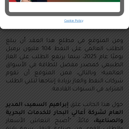
تعاوناً يستلهم من روح الشراكة بين كل من
View preferences
الإمارات والسعودية”.
Cookie Policy
تعزيز التعاون الفعال
ومن المتوقع في مطلع هذا العقد أن يبلغ
الطلب العالمي على النفط 104 مليون برميل
يوميًا عام 2025، بينما يرتفع الطلب على الغاز
الطبيعي كمصدر مفضل للطاقة في الأسواق
العالمية؛ وبالتالي، فمن المتوقع أن تقوم
شركات النفط والغاز بزيادة إنتاجها لتلبي الطلب
المتزايد في السنوات القادمة.
حول هذا الجانب علق
إبراهيم السعيد، المدير
العام لشركة أعالي البحار للخدمات البحرية
والصناعية،
قائلاً: “أصبح انتعاش الأسعار