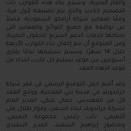
والغاز البحرية. وسيتم بناء هذه القوارب ذات
التصميم الجديد والذي يتم تصنيعه لأول مرة،
وفقًا لمعايير شركة أرامكو السعودية، فضلاً
عن توافقه مع جميع اللوائح والمعايير التي
تحتاجها خدمات الدعم السريع للحقول البحرية،
ومن المتوقع أن يتم إكمال بناء القوارب الأربعة
خلال 14 شهرًا، وسيتم تسليمها تباعًا بفارق
أسبوعين بين موعد تسليم كل قارب، ابتداء من
موعد انتهاء العقد.
وقد أقيم حفل التوقيع الرسمي في مقر شركة
جراندويلد في مدينة دبي الملاحية، ووقع العقد
كل من المهندس. جمال عبكي، المدير العام
لشركة جراندويلد لبناء السفن، وفواز طلال علي
التميمي، نائب رئيس مجموعة التميمي،
وبحضور إبراهيم السعيد، المدير التنفيذي