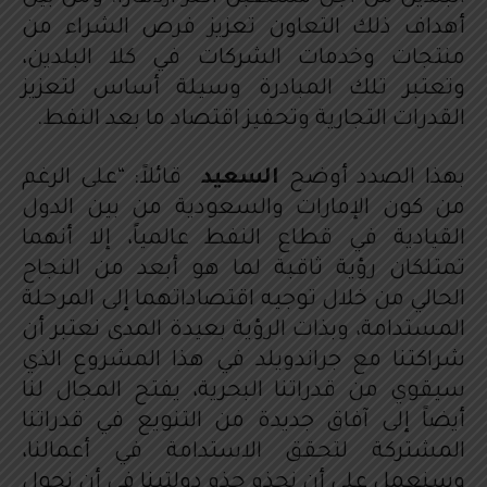
أهداف ذلك التعاون تعزيز فرص الشراء من
منتجات وخدمات الشركات في كلا البلدين،
وتعتبر تلك المبادرة وسيلة أساس لتعزيز
القدرات التجارية وتحفيز اقتصاد ما بعد النفط.
بهذا الصدد أوضح
السعيد
قائلاً: “على الرغم
من كون الإمارات والسعودية من بين الدول
القيادية في قطاع النفط عالمياً، إلا أنهما
تمتلكان رؤية ثاقبة لما هو أبعد من النجاح
الحالي من خلال توجيه اقتصاداتهما إلى المرحلة
المستدامة، وبذات الرؤية بعيدة المدى نعتبر أن
شراكتنا مع جراندويلد في هذا المشروع الذي
سيقوي من قدراتنا البحرية، يفتح المجال لنا
أيضاً إلى آفاق جديدة من التنويع في قدراتنا
المشتركة لتحقق الاستدامة في أعمالنا،
وسنعمل على أن نحذو حذو دولتينا في أن نحول