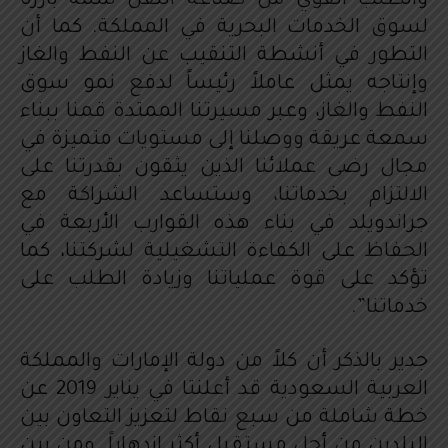
والطلب القوي من صناعة النقل سمة بارزة
لسوق الخدمات البحرية في المملكة. كما أن
التطور في أنشطة التنقيب عن النفط والغاز
وإنتاجه يمثل عاملاً رئيساً لدفع نمو سوق
النفط والغاز، وعبر مسيرتنا الممتدة قمنا ببناء
سمعة عريقة ووصلنا إلى مستويات متميزة في
مجال رضى عملائنا الذين يثقون بقدرتنا على
الالتزام بخدماتنا، وستساعد الشراكة مع
جراندويلد في بناء هذه القوارب الأربعة في
الحفاظ على الكفاءة التشغيلية لشركتنا، كما
تؤكد على قوة عملياتنا وزيادة الطلب على
خدماتنا”.
جدير بالذكر أن كلاً من دولة الإمارات والمملكة
العربية السعودية قد أعلنتا في يناير 2019 عن
خطة شاملة من سبع نقاط لتعزيز التعاون بين
البلدين من أجل مستقبل أكثر ازدهاراً. ومن بين