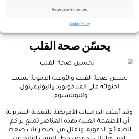
كما أنه قد يقلل من انخفاض القدرة المعرفية
View preferences
المرتبطة
بالشيخوخة
. لذلك هو مفيد لصحة
Cookie Policy
الدماغ وتنمية القدرات العقلية.
يحسّن صحة القلب
يحسن صحة القلب والأوعية الدموية بسبب
احتوائه على الفلافونويد والبوليفينول
والبوتاسيوم.
وقد أثبتت الدراسات الأمريكية للتغذية السريرية
أن الأطعمة الغنية بهذه العناصر تمنع تراكم
الصفائح الدموية، وتقلل من اضطرابات ضغط
الدم، وبالتالي تخفض خطر الموت الناتج عن