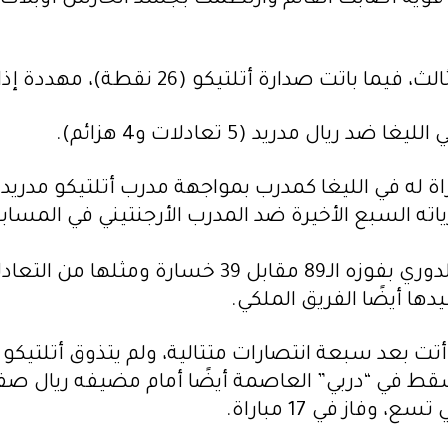
الأخيرة ضد المدرب الأرجنتيني في المسابقة (3 انتصارات و4 تعاد
وعزز ريال حامل اللقب أفضليته في مباريات دربي الدور
تت بعد سبعة انتصارات متتالية، ولم يتذوق أتلتيكو 