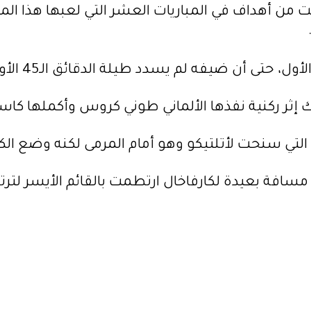
لقت من أهداف في المباريات العشر التي لعبها هذا 
د طيلة الدقائق الـ45 الأولى على مرمى البلجيكي تيبو كورتوا.
لتي سنحت لأتلتيكو وهو أمام المرمى لكنه وضع الكرة غل
فة بعيدة لكارفاخال ارتطمت بالقائم الأيسر لترتد لظ