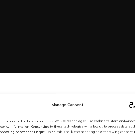
Manage Consent
To provide the best experiences, we use technologies like cookies to store and/or ac
device information. Consenting to these technologies will allow us to process data suc
browsing behavior or unique IDs on this site. Not consenting or withdrawing consent,