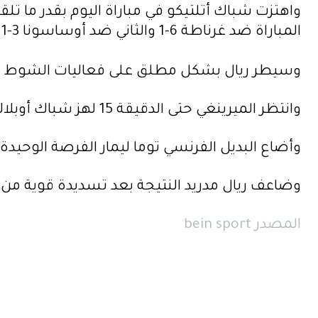
واهتزت شباك أتلتيكو في مباراة اليوم بقدر ما ت
المباراة ضد غرناطة 6-1 والثاني ضد أوساسونا 3-1.
وسيطر ريال بشكل مطلق على فعاليات الشوط الأول، حتى أن ضيفه لم يسد
وانتظر الميرينغي حتى الدقيقة 15 لهز شباك أوبلاك إثر ركنية نفذها الألماني طوني كروس وأكملها كاسيميرو برأسه في المرمى.
وأضاع البديل الفرنسي توما ليمار الفرصة الوحيدة ا
وضاعف ريال مدريد النتيجة بعد تسديدة قوية من مسا
المصدر bein sport