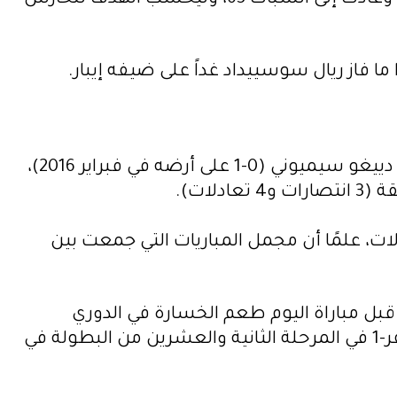
وفيما يتعلق بصراع المدربين وبعد فوزه بأول مباراة له في الليغا كمدرب بمواجهة مدرب أتلتيكو مدريد دييغو سيميوني (0-1 على أرضه في فبراير 2016)،
لات).
ي بفوزه الـ89 مقابل 39 خسارة ومثلها من التعادلات، علمًا أن مجمل المباريات التي جمعت بين
قبل مباراة اليوم طعم الخسارة في الدوري
المحلي منذ الأول من شباط/فبراير الماضي حين سقط في “دربي” العاصمة أيضًا أمام مضيفه ريال صفر-1 في المرحلة الثانية والعشرين من البطولة في