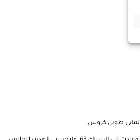
ثم جاء الهدف الثاني بعدما سدد داني كارفاخال كرة قوية أصابت القائم وارتطمت بجسد الحارس أوبلاك وعادت إلى الشباك 63، وليحسب الهدف للحارس