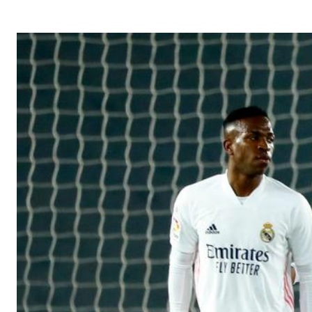
G
A
Z
I
N
E