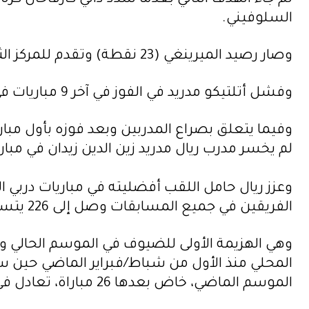
السلوفيني.
وصار رصيد الميرينغي (23 نقطة) وتقدم للمركز الثالث، فيما باتت صدارة أتلتيكو (26 نقطة)، مهددة إذا ما فاز ريال سوسييداد غداً على ضيفه إيبار.
وفشل أتلتيكو مدريد في الفوز في آخر 9 مباريات في الليغا ضد ريال مدريد (5 تعادلات و4 هزائم).
لم يخسر مدرب ريال مدريد زين الدين زيدان في مبارياته السبع 
الفريقين في جميع المسابقات وصل إلى 226 يتسيدها أيضًا الفريق الملكي.
وهي الهزيمة الأولى للضيوف في الموسم الحالي وأ
الموسم الماضي، خاض بعدها 26 مباراة، تعادل في تسع، وفاز في 17 مباراة.