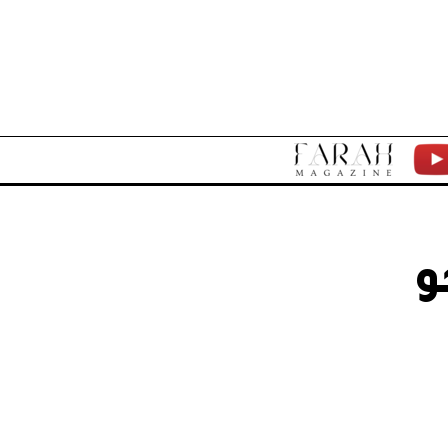
F
Y
A
T
R
و
A
H
M
A