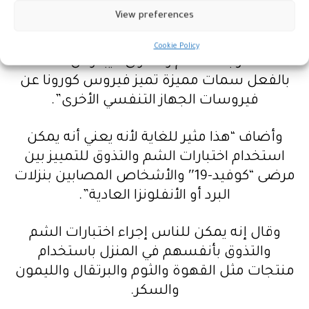
وقال البروفيسور فيلبوت الذي يعمل مع
View preferences
مؤسسة “فيفث سانس” الخيرية التي تم
إنشاؤها لمساعدة الأشخاص الذين يعانون من
Cookie Policy
اضطرابات الشم والتذوق: “يبدو أن هناك
بالفعل سمات مميزة تميز فيروس كورونا عن
فيروسات الجهاز التنفسي الأخرى”.
وأضاف “هذا مثير للغاية لأنه يعني أنه يمكن
استخدام اختبارات الشم والتذوق للتمييز بين
مرضى “كوفيد-19″ والأشخاص المصابين بنزلات
البرد أو الأنفلونزا العادية”.
وقال إنه يمكن للناس إجراء اختبارات الشم
والتذوق بأنفسهم في المنزل باستخدام
منتجات مثل القهوة والثوم والبرتقال والليمون
والسكر.