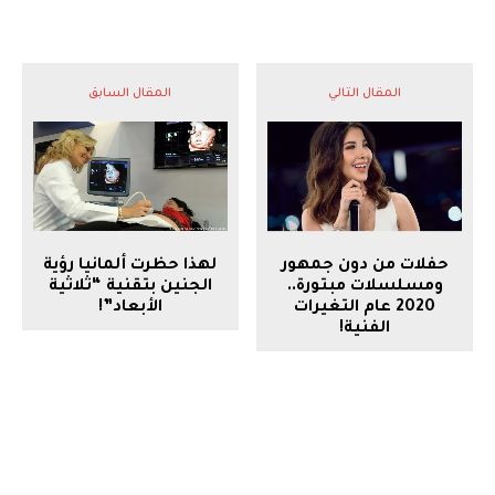
المقال التالي
المقال السابق
حفلات من دون جمهور
لهذا حظرت ألمانيا رؤية
ومسلسلات مبتورة..
الجنين بتقنية “ثلاثية
2020 عام التغيرات
الأبعاد”!
الفنية!