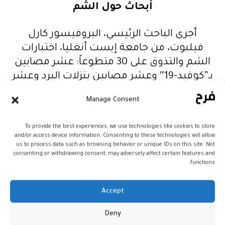
أبحاث حول الشم
أجرى الباحث الرئيسي، البروفيسور كارل
فيلبوت، من جامعة إيست أنغليا، اختبارات
الشم والتذوق على 30 متطوعاً: عشر مصابين
بـ”كوفيد-19″ وعشر مصابين بنزلات البرد وعشر
أشخاص أصحاء لا يعانون من أعراض البرد أو
Manage Consent
الأنفلونزا.
To provide the best experiences, we use technologies like cookies to store
وكان فقدان حاسة الشم أكثر عمقًا لدى
and/or access device information. Consenting to these technologies will allow
المصابين بفيروس كورونا.
us to process data such as browsing behavior or unique IDs on this site. Not
consenting or withdrawing consent, may adversely affect certain features and
functions.
كانوا أقل قدرة على التعرف إلى الروائح، ولم
يكونوا قادرين على تمييز المذاق المر أو الحلو
Accept
على الإطلاق.
Deny