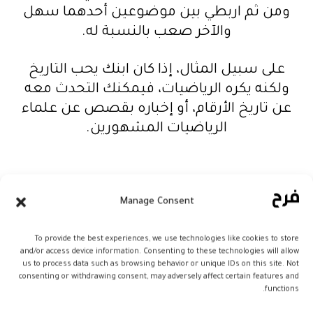
ومن ثم اربطي بين موضوعين أحدهما سهل
والآخر صعب بالنسبة له.
على سبيل المثال، إذا كان ابنك يحب التاريخ
ولكنه يكره الرياضيات، فيمكنك التحدث معه
عن تاريخ الأرقام، أو إخباره بقصص عن علماء
الرياضيات المشهورين.
تسجيله في برامج متقدمة
Manage Consent
إذا كانت ابنتك تكره أداء واجباتها في اللغة
To provide the best experiences, we use technologies like cookies to store
الإنجليزية، ولكنها تقضي ساعات في العمل
and/or access device information. Consenting to these technologies will allow
على التجارب العلمية، فلتفكِّري في تسجيلها
us to process data such as browsing behavior or unique IDs on this site. Not
consenting or withdrawing consent, may adversely affect certain features and
في معسكر علمي أو برنامج (STEM) العلمي.
functions.
وإذا كان ابنك يحب الموسيقى، فلتشجعي ذلك