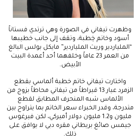
وظهرت تيفاني في الصورة وهي ترتدي فستاناً
أسود وخاتم خِطبة، وتقف إلى جانب خطيبها
“الملياردير وريث الملياردير” مايكل بولس البالغ
من العمر 23 عاماً وخلفهما أحد أعمدة البيت
الأبيض.
واختارت تيفاني خاتم خطبة ألماسي بقطع
الزمرد عيار 13 قيراطاً من تيفاني محاطاً بزوج من
الألماس شبه المنحرف المطابق لقطع
متدرجة، وقدر الخبراء سعر الخاتم بما يتراوح بين
مليون و1.2 مليون دولار أميركي، لكن فيرغوس
جيمس صائغ بريطاني مقره دبي لا يوافق على
ذلك.