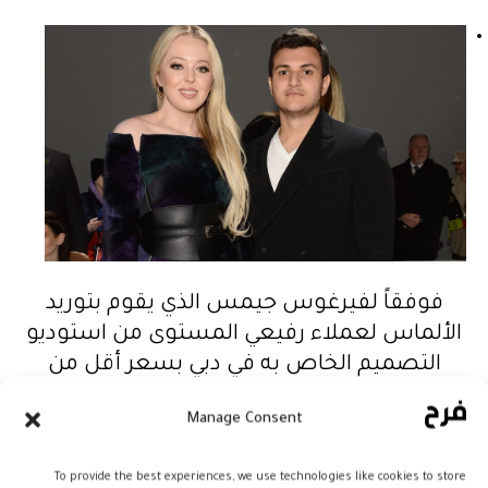
فوفقاً لفيرغوس جيمس الذي يقوم بتوريد
الألماس لعملاء رفيعي المستوى من استوديو
التصميم الخاص به في دبي بسعر أقل من
تكلفة البيع بالتجزئة يقول: “كنا سنصنع خاتم
Manage Consent
تيفاني بحوالي 690 ألف دولار أميركي، لأننا نصدر
الألماس المعتمد من GIA، والذي تعتمده جميع
To provide the best experiences, we use technologies like cookies to store