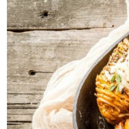
G
A
Z
I
N
E