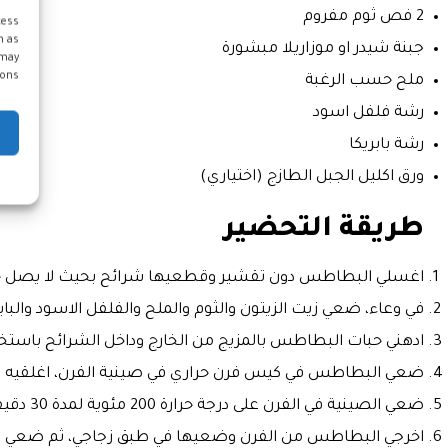
2 فص ثوم مفروم
cess
h as
جبنة شيدر او موزاريلا مبشورة
 may
ons.
ملح حسب الرغبة
رشة فلفل اسود
رشة بابريكا
ورق اكليل الجبل الطازج (اختياري)
طريقة التحضير
اغسلي البطاطس دون تقشير وقطعيها شرائح بحيث لا يصل حد 
في وعاء، ضعي زيت الزيتون والثوم والملح والفلفل الاسود والبابر
ادهني حبات البطاطس بالمزيج من الخارج وداخل الشرائح باستخ
ضعي البطاطس في كيس فرن حراري في صينية الفرن، اغلقيه وا
ضعي الصينية في الفرن على درجة حرارة 200 مئوية لمدة 30 دقيقة
اخرجي البطاطس من الفرن وضعيها في طبق زجاجي، ثم ضعي الجب