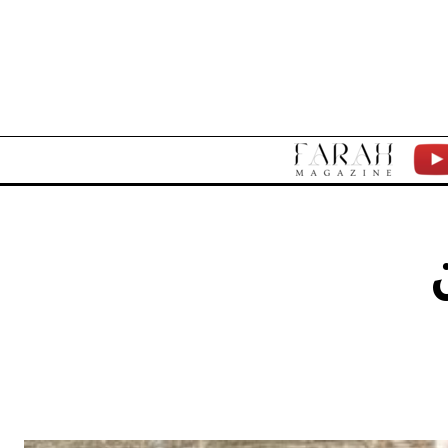
F
Y
A
T
R
A
H
M
A