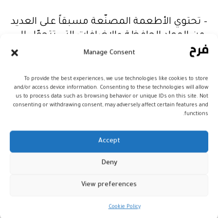
– تحتوي الأطعمة المصنّعة مسبقاً على العديد
من المواد الحافظة والإضافات التي تتحوّل إلى
سموم داخل الجسم، فالعديد من هذه السموم
Manage Consent
يتم تخزينها داخل دهون الجسم؛ وأثناء الصيام
يتم حرقها، مما يساعد على التخلص من
To provide the best experiences, we use technologies like cookies to store
and/or access device information. Consenting to these technologies will allow
السموم من خلال الكبد والكلى وباقي أعضاء
us to process data such as browsing behavior or unique IDs on this site. Not
الجسم المسؤولة عن التخلص من السموم.
consenting or withdrawing consent, may adversely affect certain features and
functions.
– توجد السموم حولنا في كل مكان، في الهواء
والطعام ونتيجة العمليات والتفاعلات
Accept
الكيميائية التي تتم داخل الجسم، وكثير من تلك
السموم يتم تخزينها داخل دهون الجسم، وأثناء
Deny
الصيام يتم حرق تلك الدهون، مما يساعد على
التخلص من السموم.
View preferences
Cookie Policy