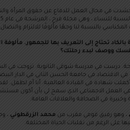
ن ، حشدت في مجال العمل للدفاع عن حقوق المرأة و
كناسي بالنسبة لنا وجهًا مألوفًا للالتزام والنضال ال
لكاد تحتاج إلى التعريف بها للجمهور. مألوفة ا
 نفسك ووصف لبدء رحلتك؟
احة. درست في مدرسة شوقي الثانوية. تزوجت في السنة
متابعة التعليم العالي. لقد حضرت لأول مرة DESS في الاقتصاد في جامعة الحسن
كملت شهادة في القيادة العالمية. أنا أم لطفل. لق
 في العمل الاجمتاعي الذي سمح لي بأن أكون مست
وخبيرة في الصحافة والعلاقات العامة.
، وهو رفيق قومي مقرب من
محمد الزرقطوني
، وج
ها على الرغم من تقلبات الحياة المختلفة.