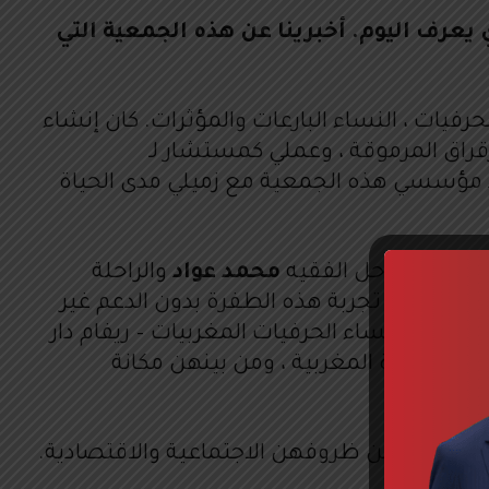
عرف اليوم. أخبرينا عن هذه الجمعية التي
فيات ، النساء البارعات والمؤثرات. كان إنشاء
لنقابي ، الذي بدأ في عام 1986 في إطار جمعية أبي رقراق المرموقة ، وعملي كمستشار لـ
 أنني أحد مؤسسي هذه الجمعية مع زميلي مدى الحياة
معيات الراحل الفقيه
محمد عواد
والراحلة
 لتتمكن من تجربة هذه الطفرة بدون الدعم غير
ق شبكة النساء الحرفيات المغربيات – ريفام دار
نة المرأة المغربية ، ومن بينهن مكانة
خالصين.
ساحة لتحسين ظروفهن الاجتماعية والاقتصادية.