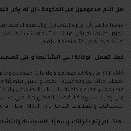
هل أنتم مدعومون من الحكومة ، إن لم يكن فلم
امرأة حرفيّة من 12 منطقة بالمغرب.
كيف تعمل الوكالة التي أنشأتيها والتي تضعين
بعملنا حاليًا بمرونة كبيرة. القطاع ليس منظمًا 
عظيمة ، ومعرفة كاملة بالسياق الاجتماعي والاقت
الاتصالات والعلاقات العامة لـ Refam Dar Maalma على أساس تطوعي وبالتالي تدعم الحقوق الاقتصادية للمرأة. هذه هي مساهمتنا كشركة مواطنة.
لماذا لم يتم إغرائك رسميًا بالسياسة والنشاط