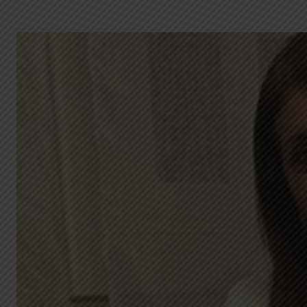
G
A
Z
I
N
E