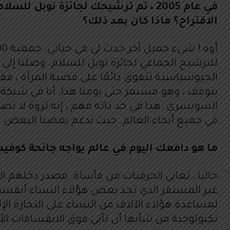
الاقتراح؟ ماذا كان بعد ذلك؟
للترشيح الجماعي لجائزة نوبل للسلام. وصلنا إلى الن
في جميع أنحاء العالم. حيث ندعم بعضنا البعض ف
ما هو دافعك اليوم في عالم يواجه جائحة كوفيد -19 وما هو شكل الصمود الذي توصين به على مستوى “دار المعلم
لمساعدة هؤلاء الآلاف من النساء على التجارة الإ
تكنولوجية من شأنها أن تأتي فوق الانقسامات الأ