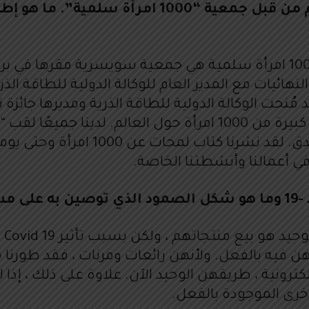
في عام 2005 ، تم ترشيحك لجائزة نوبل للسلام من ق
هائيات مع المدير العام للوكالة الدولية للطاقة الذري
يتوقف ، وهو مستمر حتى يومنا هذا. أنا في شبكة كبيرة من 1000 امر
السويسري. هذا في حد ذاته مهم ، إنه
ي أعمالنا وأنشطتنا الخاصة.
ة”؟
حال
لكترونية ، طريقهن الوحيد الآن. علاوة على ذلك ، 
خرى الموجودة بالفعل.