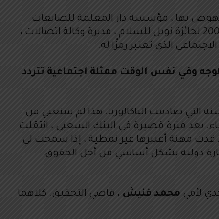
النهوض بها ، مؤسسة دار المعلمة للصانعات
التقليديات ، صحفية ، كانت أول من أطلق مجلة بالنسبة للنساء ، وهي مجلة فرح ، المرشحة في عام 2005 لجائزة نوبل للسلام ، مديرة وكالة اتصالات ،
اجتماعي الذي تعتبر رمزًا له.
لوجه وفي نفس الوقت ممثلة اجتماعية تتردد
 التي صادفت الباكالوريا. هذا لم يمنعني من
 الثاني في الدار البيضاء. بعد فترة قصيرة في البنك الشعبي ، انتقلت
د قدت مهنة أعتبرها غير نمطية ، إذا سمحت لي
شارة دولية بشكل أساسي من أجل الحقوق
دي لأمي
محمد فنيش
، قاضي التحقيق. كلاهما