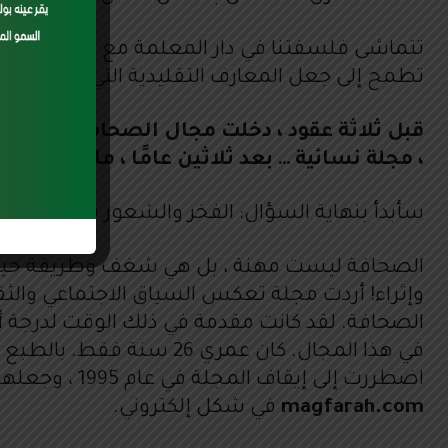
ons.
تتماشى فلسفتنا في دار المعلمة مع توجيهات
صا
تطمح إلى جعل المعارف التقليدية التي بحوزة آلاف
قبل ثلاثة عقود ، دخلت مجال الصحافة – وهي أي
، مجلة نسائية … بعد ثلاثين عامًا ، ما هو نوع
سأبدأ بنهاية السؤال: الفخر والشعور بأنني ق
وإثراء! أردت مجلة تعكس السياق الاجتماعي وال
الصحافة. لقد كانت مقدمة في ذلك الوقت لدرجة أ
اضطررت إلى إيقاف المجلة في عام 1995 ، وجعلها نقطة لتغطية مؤتمر الأمم المتحدة الدولي للمرأة – بكين 1995. في عام 2009 ، أعدت إطلاق موقع
magfarah.com
في شكل إلكتروني.