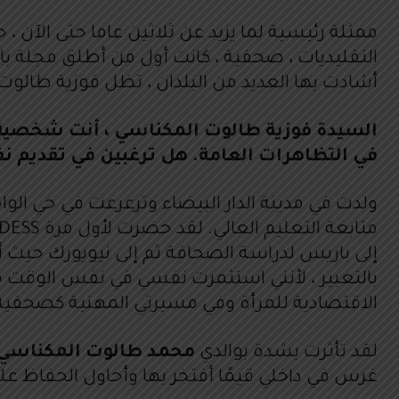
ممثلة رئيسية لما يزيد عن ثلاثين عاما حتى الآ
أشادت بها العديد من البلدان ، تظل فوزية طالوت الم
السيدة فوزية طالوت المكناسي ، أنت شخصية با
في التظاهرات العامة. هل ترغبين في تقديم
ولدت في مدينة الدار البيضاء وترعرعت في حي الو
إلى باريس لدراسة الصحافة ثم إلى نيويورك حيث أ
بالتعبير ، لأنني استثمرت نفسي في نفس الوقت
الاقتصادية للمرأة وفي مسيرتي المهنية كصحفية 
لقد تأثرت بشدة بوالدي
محمد طالوت المكناسي
غرس في داخلي قيمًا أفتخر بها وأحاول الحفاظ علي