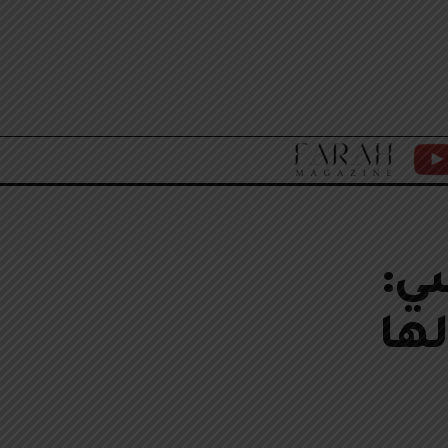
F
Y
A
T
R
ي:
A
ها
H
M
A