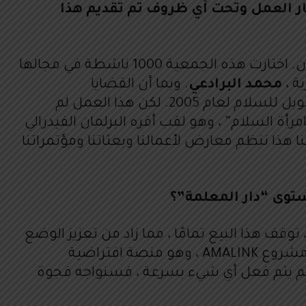
بل جمعية “1000 امرأة سلمية”. ما هو إطار العمل وتحت أي ظروف تم تقديم هذا
أوه ! شيء جميل آخر حدث لي في حياتي. جمعية 1000 امرأة سلمية هي جمعية سويسرية مقرها في برن. اختارت هذه الجمعية 1000 ناشطة في مجالها
ة ،
محمد البرادعي
. وبما أن القضايا
الجيوسياسية تتفوق دائمًا على قضية المرأة ، فقد مُنحت الوكالة الدولية للطاقة الذرية ومديرها جائزة نوبل للسلام لعام 2005. لكن هذا العمل لم
أة حول العالم. لدينا جميعًا لقب “امرأة السلام” ، وهو لقب أقره البرلمان الفيدرالي
 ثروة لا تصدق. لقد نشرنا كتاب لمحات عن 1000 امرأة وحتى يومنا هذا ننظم معارض لأعمالنا وبعثاتنا ومؤتمراتنا
يا ، تعاني الحرفيات من مأساة. مصدر دخلهم الوحيد هو بيع منتجاتهم ، ولكن بسبب تأثير Covid 19 ، توقف هذا البيع تمامًا ، مما زاد من تعزيز الوضع
غير المستقر الذي تجد بعض هؤلاء النساء أنفسهن فيه بالفعل. ولأنهن رائعات ومرنات ، فقد طورنا مشروع AMALINK ، وهو منصة افتراضية
إذا لم يتم فعل أي شيء بسرعة ، فسنواجه فجوة