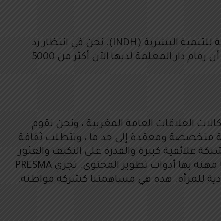
قدمنا ​​ملفنا إلى وزارة التضامن والتنمية الاجتماعية والمساواة والأسرة والإدارة العامة للمبادرة الوطنية للتنمية البشرية (INDH). نحن في انتظار رد
الوزير. طالما لم يكن هناك “لا” ، فهناك دائماً أمل في “نعم”. نحن في مجال الصمود. وتجدر الإشارة إلى أن رفام دار المعلمة لديها الآن أكثر من 5000
م إنشاؤها في عام 2004 ، وهي واحدة من أولى وكالات العلاقات العامة المغربية ، ونحن نقوم
ظيفة متخصصة ومعقدة إلى حد ما ، وتتطلب ثقافة
كة علائقية كبيرة والقدرة على التكيف والعثور
على إجابات سريعة للقضايا المطروحة. على عكس الاعتقاد الشائع ، هذه ليست مهنة متألقة ، ولكنها مهنة بها أدوات تطوير المحتوى. تجري PRESMA