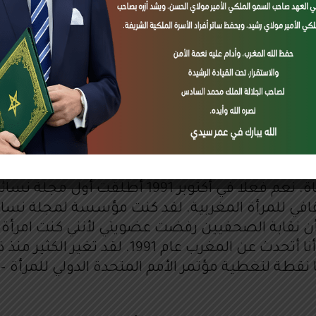
adversely affect certain features and functi
حبة السمو الملكي
والتي بدورها مستوحاة من إرش
View preferences
Deny
Accept
 النساء المغربيات أداة لتكوين الثروة وليس مجرد 
Cookie Policy
ضًا شغفك الكبير – وأطلقت مجلة “مجلة فرح” الت
 الشعور الذي يلهمك هذا الحدث؟
مت بنصيب عملي كمواطن صالح للمساهمة في صرح ال
الصحافة ليست مهنة ، بل هي شغف وطريقة حياة. نعم
ثقافي للمرأة المغربية. لقد كنت مؤسسة لمجلة نس
ن نقابة الصحفيين رفضت عضويتي لأنني كنت امرأة ف
في هذا المجال. كان عمري 26 سنة فقط. بالطبع 