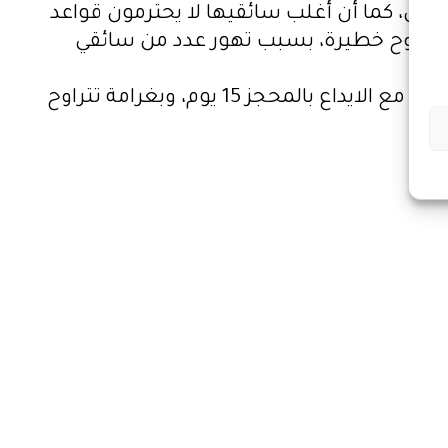
ئع وليس الأشخاص، كما أن أغلب سائقيها لا يحترمون قواعد
رين بجروح خطيرة، بسبب تهور عدد من سائقي
وبهذا الصدد سيتم فرض عقوبات صارمة على مخالفي القرار، حيث سيتم توقيف رخصة السياقة لـ 3 أشهر، مع الايداع بالمحجز 15 يوم، وبغرامة تتراوح