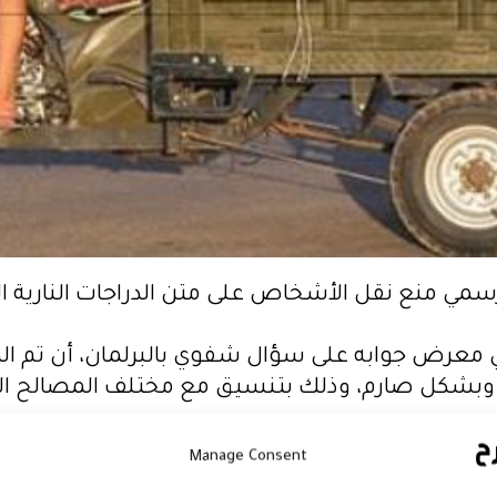
ي منع نقل الأشخاص على متن الدراجات النارية الثلا
، في معرض جوابه على سؤال شفوي بالبرلمان، أن تم
فيذ وبشكل صارم، وذلك بتنسيق مع مختلف المصالح ال
م المهولة لحوادث السير الناتجة عن المخالفات التي تتس
Manage Consent