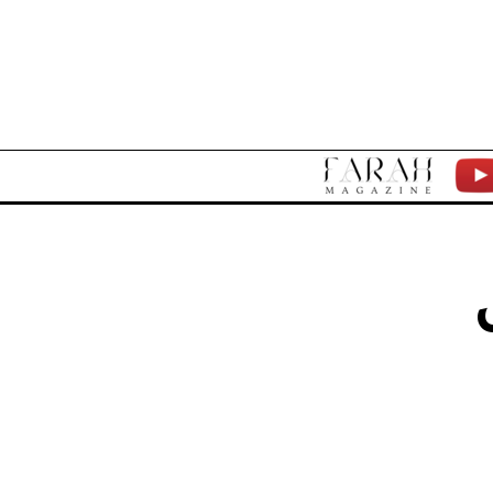
F
Y
A
T
R
A
H
M
A