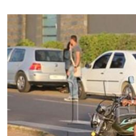
G
A
Z
I
N
E