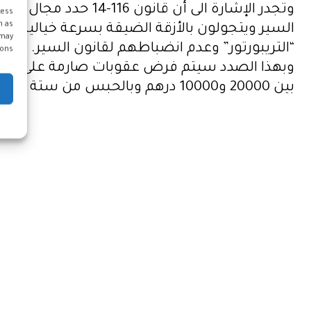
وتجدر الإشارة الى 
cess
h as
السير ويتجولون بالأزقة الضيقة بسرعة خيالية، م
 may
“التريبورتور” وعدم انضباطهم لقانون السير.
ons.
بين 20000 و10000 درهم وبالحبس من ستة أيام إلى ستة أشهر.