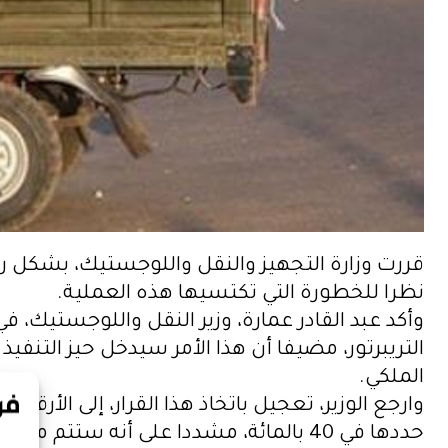
قررت وزارة التجهيز والنقل واللوجستيك، بشكل رسم
نظرا للخطورة التي تكتسيها هذه العملية.
وأكد عبد القادر عمارة، وزير النقل واللوجستيك
التريبرتور، مضيفا أن هذا الأمر سيدخل حيز التن
الملكي.
وارجع الوزير، تعجيل باتخاذ هذا القرار، إلى الأرقا
حددها في 40 بالمائة، مشددا على أنه ستتم معاقبة المخالفين بغرامات مالية كبيرة، علاوة على سحب رخصهم، وقد يصل الأمر إلى السحب النهائي.