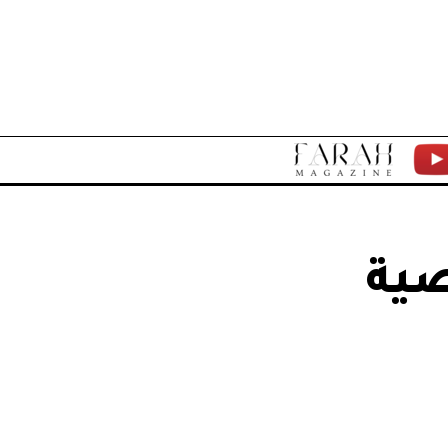
F
Y
A
T
R
صية
A
H
M
A