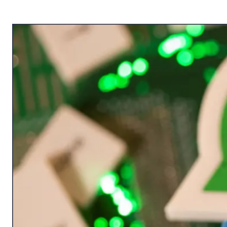
G
A
Z
I
N
E