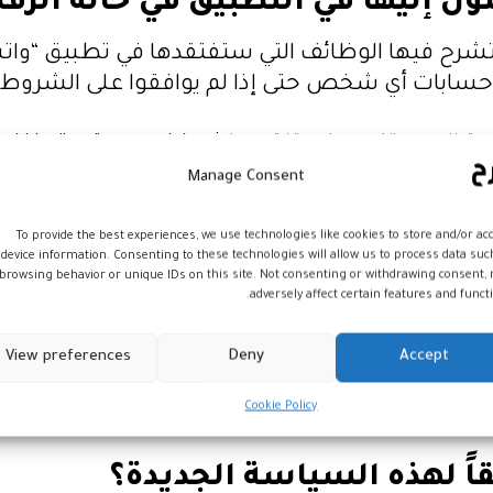
ول إليها في التطبيق في حالة الر
شرح فيها الوظائف التي ستفتقدها في تطبيق “وات
بات أي شخص حتى إذا لم يوافقوا على الشروط الجديدة 
ياسة الجديدة) سوف يتلقون إشعارات مستمرة داخل ا
 المنبثق، فبعد عدة أسابيع سيعمل التطبيق بوظا
Manage Consent
To provide the best experiences, we use technologies like cookies to store and/or ac
device information. Consenting to these technologies will allow us to process data suc
ن من الوصول إلى قائمة المحادثات الخاصة به في ا
browsing behavior or unique IDs on this site. Not consenting or withdrawing consent,
الصوت أو الفيديو الواردة. وبعد بضعة أسابيع، وفي
adversely affect certain features and functi
 وسيتوقف التطبيق عن إرسال الرسائل والمكالمات إل
View preferences
Deny
Accept
 يُحذف بشكل نهائي من خوادم التطبيق إذا لم تقبل
Cookie Policy
 أشهر، فإن خطر فقدان حسابك سيظل قائماً بعد مرو
اً لهذه السياسة الجديدة؟