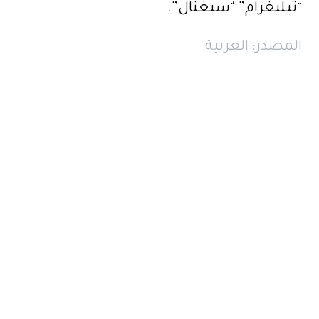
“تيليغرام” “سيغنال”.
المصدر: العربية