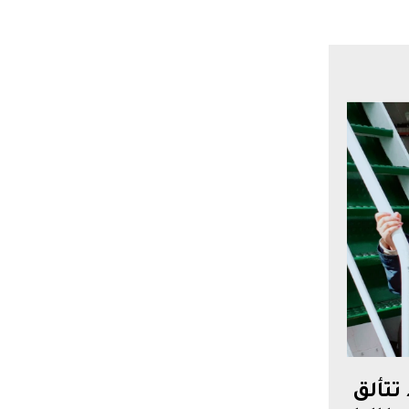
 تتألق