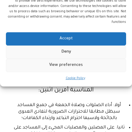
حول إعادة فتح المساجد المغلقة
To provide the best experiences, we use technologies like cookies to store
and/or access device information. Consenting to these technologies will allow
us to process data such as browsing behavior or unique IDs on this site. Not
أعلنت وزارة الأوقاف والشؤون الإسلامية أن
consenting or withdrawing consent, may adversely affect certain features and
functions.
أمير المومنين صاحب الجلالة الملك محمد
السادس أعزه الله قد تفضل بإعطاء توجيهاته
Accept
السامية بأن تبدأ إعادة فتح المساجد المغلقة
تدريجيا وبتنسيق مع السلطات الصحية
Deny
والإدارية، وأنه سيعلن لاحقا عن جدولة لهته
View preferences
العملية.
Cookie Policy
وأكدت وزارة الأوقاف والشؤون الإسلامية بهذه
المناسبة أمرين اثنين:
أولا: أداء الصلوات وصلاة الجمعة في جميع المساجد
سيظل مطابقا للاحترازات الضرورية لتفادي العدوى
بالجائحة ولاسيما احترام التباعد وارتداء الكمامات؛
ثانيا: على المصلين والمصليات المجيء إلى المساجد على