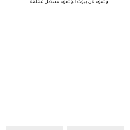
وضوء لأن بيوت الوضوء ستظل مغلقة.