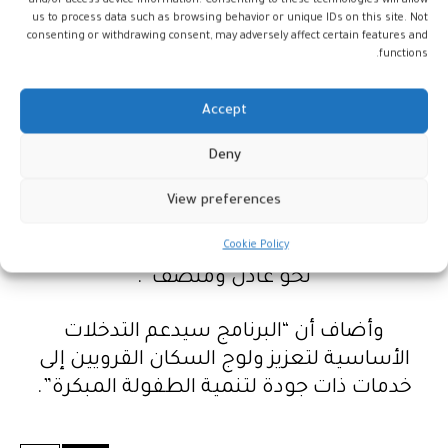
بأن هذا القرض سیمول المرحلة الثالثة من
and/or access device information. Consenting to these technologies will allow
us to process data such as browsing behavior or unique IDs on this site. Not
المبادرة الوطنية للتنمية البشرية مع التركيز
consenting or withdrawing consent, may adversely affect certain features and
على تنمية الطفولة المبكرة.
functions.
وحسب بيان للبنك الدولي، قال جيسكو
Accept
هينتشيل، المدير الإقليمي لدائرة المغرب
Deny
العربي بالبنك الدولي، إن “المسار الاجتماعي
والاقتصادي المستقبلي للمغرب مشروط
View preferences
بتحسين قدرته على تسريع وتيرة التقديم في
Cookie Policy
تحقيق تراكم رأس المال البشري وتوزيعه على
نحو عادل ومنصف”.
وأضاف أن “البرنامج سيدعم التدخلات
الأساسية لتعزيز ولوج السكان القرويين إلى
خدمات ذات جودة لتنمية الطفولة المبكرة”.