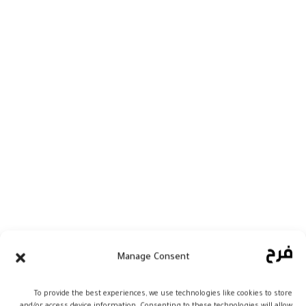
أعلن البنك الدولي أنه وافق على قرض بقيمة
Manage Consent
450 مليون دولار لمساندة استراتيجية المغرب
طويلة الأجل لتعزيز الرأسمال البشري، مفيدا
To provide the best experiences, we use technologies like cookies to store