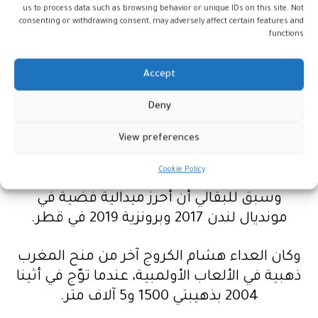
us to process data such as browsing behavior or unique IDs on this site. Not
ونجح المغربي سفيان البقالي في إحراز ذهبية 3
consenting or withdrawing consent, may adversely affect certain features and
functions.
آلاف متر موانع، بتوقيت 08:08:90، متبوعا
بالإثيوبي غيرما بتوقيت 08:10:38، ثم الكيني
Accept
كيغن بتوقيت 08:11:45.
Deny
بذلك، يكون البقالي، ذو الـ25 عاما، منح المغرب
View preferences
ميدالية ذهبية هي الأولى في طوكيو والأولى في
الألعاب الأولمبية منذ 2004.
Cookie Policy
وسبق للبقالي أن أحرز ميدالية فضية في
مونديال لندن 2017 وبرونزية 2019 في قطر.
وكان العداء هشام الكروج آخر من منح المغرب
ذهبية في الألعاب الأولمبية، عندما توّج في أثينا
2004 بذهيبتي 1500 و5 آلاف متر.