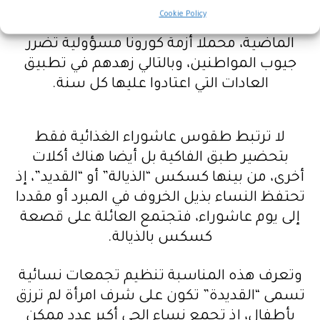
يشهد إقبالا على الفواكه المجففة بأنواعها،
Cookie Policy
لكنه لا يخفي أن الإقبال ليس مثل السنوات
الماضية، محملا أزمة كورونا مسؤولية تضرر
جيوب المواطنين، وبالتالي زهدهم في تطبيق
العادات التي اعتادوا عليها كل سنة.
لا ترتبط طقوس عاشوراء الغذائية فقط
بتحضير طبق الفاكية بل أيضا هناك أكلات
أخرى، من بينها كسكس “الذيالة” أو “القديد”، إذ
تحتفظ النساء بذيل الخروف في المبرد أو مقددا
إلى يوم عاشوراء، فتجتمع العائلة على قصعة
كسكس بالذيالة.
وتعرف هذه المناسبة تنظيم تجمعات نسائية
تسمى “القديدة” تكون على شرف امرأة لم ترزق
بأطفال، إذ تجمع نساء الحي أكبر عدد ممكن