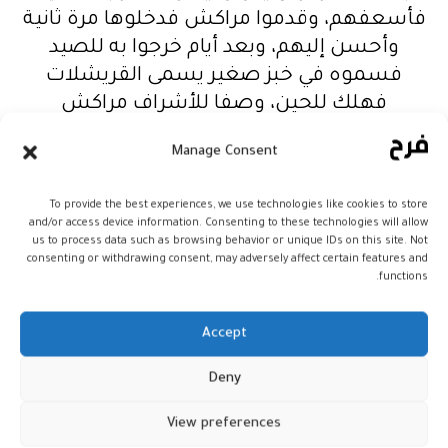
فأسعفهم، وقدموا مراكش فدخلوها مرة ثانية
وأحسن إليهم، وبعد أيام خرجوا به للصيد
فسموه في خبز صغير يسمى القريشلات
فهلك للحين، وصفا للأشراف مراكش
وأعمالها”.
Manage Consent
To provide the best experiences, we use technologies like cookies to store
نشاط تجاري
and/or access device information. Consenting to these technologies will allow
us to process data such as browsing behavior or unique IDs on this site. Not
وتنشط الحركة التجارية في محلات العطارة
consenting or withdrawing consent, may adversely affect certain features and
functions.
والأسواق والمتاجر الكبرى مع بداية السنة
الهجرية، إذ تتنافس في عرض الجديد في كل
Accept
مرة لإغناء طبق الفاكية من فواكه جافة مملحة
أو محلاة رغبة منها في جذب الزبائن.
Deny
يقول عامل في أحد محلات العطارة إن المحل
View preferences