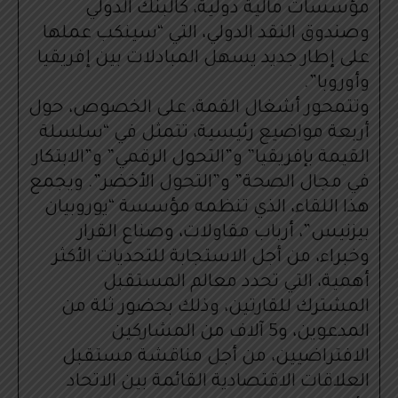
مؤسسات مالية دولية، كالبنك الدولي
وصندوق النقد الدولي، التي “سينكب عملها
على إطار جديد يسهل المبادلات بين إفريقيا
وأوروبا”.
وتتمحور أشغال القمة، على الخصوص، حول
أربعة مواضيع رئيسية، تتمثل في “سلسلة
القيمة بإفريقيا” و”التحول الرقمي” و”الابتكار
في مجال الصحة” و”التحول الأخضر”. ويجمع
هذا اللقاء، الذي تنظمه مؤسسة “يوروبيان
بيزنيس”، أرباب مقاولات، وصناع القرار
وخبراء، من أجل الاستجابة للتحديات الأكثر
أهمية، التي تحدد معالم المستقبل
المشترك للقارتين، وذلك بحضور ثلة من
المدعوين، و5 آلاف من المشاركين
الافتراضيين، من أجل مناقشة مستقبل
العلاقات الاقتصادية القائمة بين الاتحاد