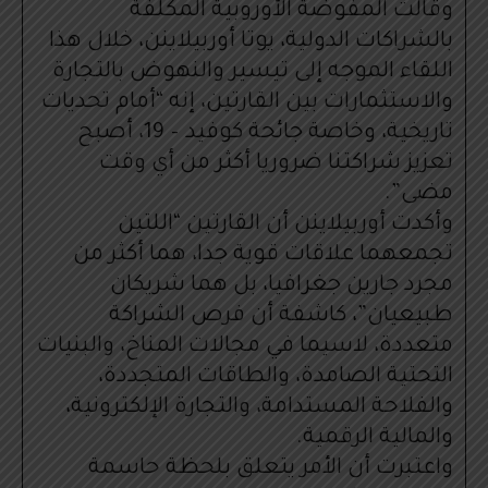
وقالت المفوضة الأوروبية المكلفة
بالشراكات الدولية، يوتا أوربيلاينن، خلال هذا
اللقاء الموجه إلى تيسير والنهوض بالتجارة
والاستثمارات بين القارتين، إنه “أمام تحديات
تاريخية، وخاصة جائحة كوفيد – 19، أصبح
تعزيز شراكتنا ضروريا أكثر من أي وقت
مضى”.
وأكدت أوربيلاينن أن القارتين “اللتين
تجمعهما علاقات قوية جدا، هما أكثر من
مجرد جارين جغرافيا، بل هما شريكان
طبيعيان”، كاشفة أن فرص الشراكة
متعددة، لاسيما في مجالات المناخ، والبنيات
التحتية الصامدة، والطاقات المتجددة،
والفلاحة المستدامة، والتجارة الإلكترونية،
والمالية الرقمية.
واعتبرت أن الأمر يتعلق بلحظة حاسمة