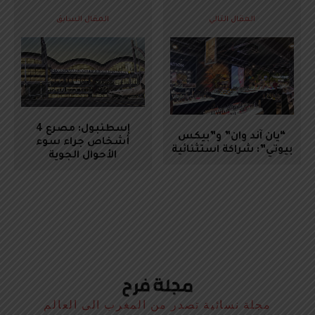
المقال التالي
المقال السابق
إسطنبول: مصرع 4
“يان آند وان” و”بيكس
أشخاص جراء سوء
بيوتي”: شراكة استثنائية
الأحوال الجوية
مجلة نسائية تصدر من المغرب الى العالم