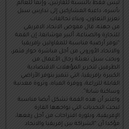
ليس فقط بالنسبة للقارتين، وإنما للعالم
بأسره، داعية المشاركين إلى تدارس سبل
تعزيز التعاون، وبناء تحالفات.
من جهته، قال مفوض الاتحاد الافريقي
للتجارة والصناعة، ألبير موشانغا، إن القمة
“توفر أرضية مناسبة للمقاولين بإفريقيا
والاتحاد الأوروبي من أجل مباشرة حوار مثمر،
وبحث سبل تعبئة رجال الأعمال من
الطرفين لتحرير المؤهلات الاقتصادية
الكبيرة بإفريقيا، التي تتميز بتوفر الأراضي
القابلة للزراعة، ووفرة المياه، وثروة معدنية
وساكنة شابة”.
واعتبر أن هذه القمة تشكل أيضا مناسبة
لبحث التحديات التي تواجهها القارة
الإفريقية، وبلورة اقتراحات من أجل رفعها،
مؤكدا أن “الشراكة بين إفريقيا والاتحاد