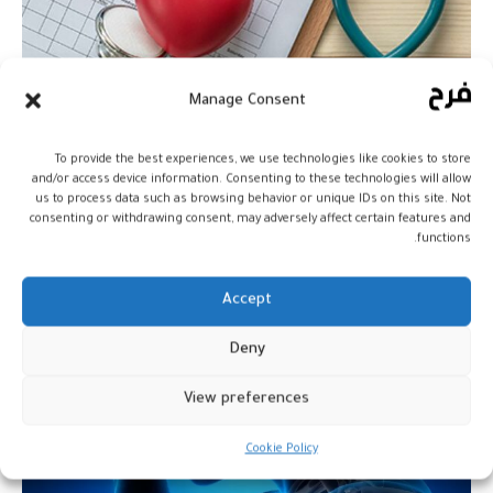
Manage Consent
خفض السكر لدى مرضى ما قبل
السكري يقلل وفيات القلب
To provide the best experiences, we use technologies like cookies to store
and/or access device information. Consenting to these technologies will allow
صحة
17 ديسمبر، 2025
us to process data such as browsing behavior or unique IDs on this site. Not
consenting or withdrawing consent, may adversely affect certain features and
functions.
Accept
Deny
View preferences
Cookie Policy