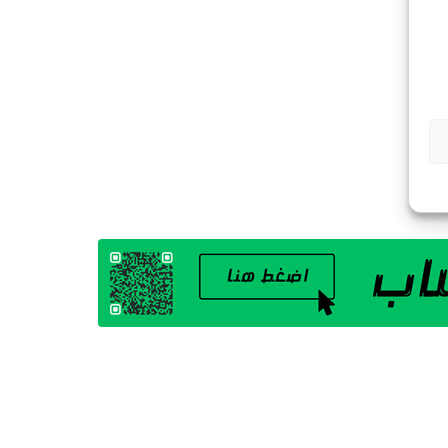
G
A
Z
I
N
E