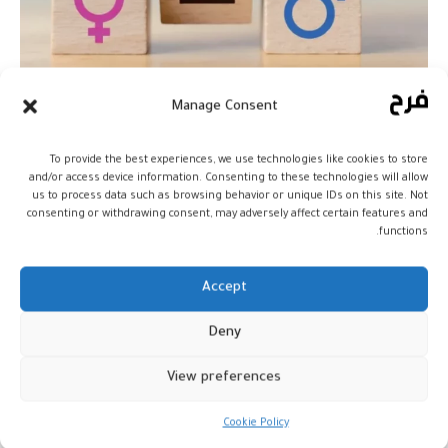
المغرب في ذيل مؤشر الفجوة بين
Manage Consent
الجنسين لعام 2025
To provide the best experiences, we use technologies like cookies to store
أخبار
and/or access device information. Consenting to these technologies will allow
15 يونيو، 2025
us to process data such as browsing behavior or unique IDs on this site. Not
consenting or withdrawing consent, may adversely affect certain features and
functions.
Accept
Deny
View preferences
Cookie Policy