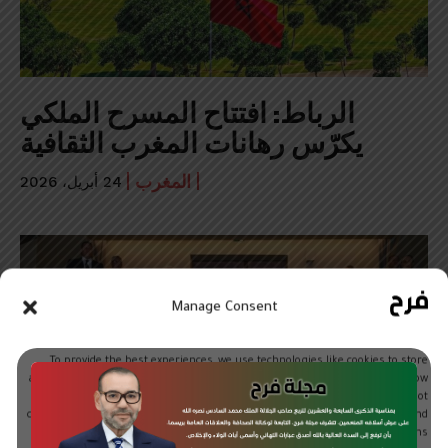
الرباط: افتتاح المسرح الملكي
يكرّس رهانات المغرب الثقافية
المغرب
24 أبريل، 2026
Manage Consent
To provide the best experiences, we use technologies like cookies to store
and/or access device information. Consenting to these technologies will allow
us to process data such as browsing behavior or unique IDs on this site. Not
consenting or withdrawing consent, may adversely affect certain features and
functions.