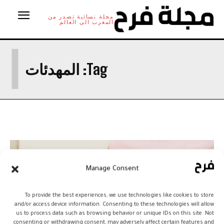
مجلة نسائية تصدر من
المغرب الى العالم
ا
Tag:
المهدئات
Manage Consent
To provide the best experiences, we use technologies like cookies to store
and/or access device information. Consenting to these technologies will allow
us to process data such as browsing behavior or unique IDs on this site. Not
consenting or withdrawing consent, may adversely affect certain features and