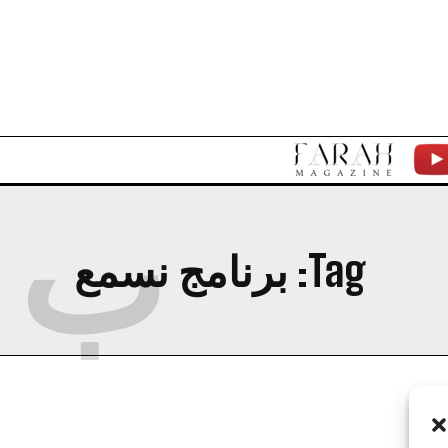
F
Y
ب
A
T
Tag:
R
برنامج نسمع
A
H
M
A