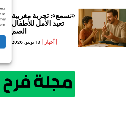
cess
«نسمع»: تجربة مغربية
h as
 may
تعيد الأمل للأطفال
ons.
الصم
أخبار
18 يونيو، 2026