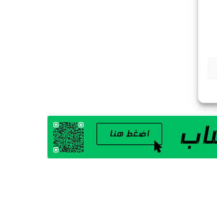
G
A
Z
I
N
E